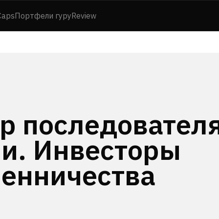
Caps
Портфели гуру
Review
ap последовател
ли. Инвесторы
енничества