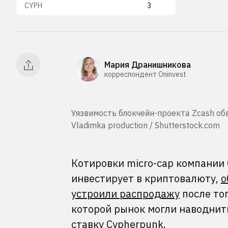
CYPH
3
Мария Дранишникова
корреспондент Oninvest
Уязвимость блокчейн-проекта Zcash обв
Vladimka production / Shutterstock.com
Котировки micro-cap компании C
инвестирует в криптовалюту,
о
устроили распродажу
после тог
которой рынок могли наводнит
ставку Cypherpunk.