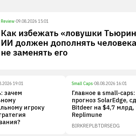
Review
·
09.08.2026 15:01
Как избежать «ловушки Тьюрин
ИИ должен дополнять человека
не заменять его
8.2026 19:01
Small Caps
·
08.08.2026 16:01
: зачем
Главное в small-caps:
ьному
прогноз SolarEdge, с
льному игроку
Bitdeer на $4,7 млрд,
тратегия
Replimune
вания?
BIRK
REPL
BTDR
SEDG