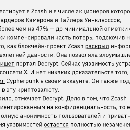
естирует в Zcash и в числе акционеров котор
иардеров Кэмерона и Тайлера Уинклвоссов,
более чем на 47% — до минимальной отметки 
ки компенсировали часть потерь, подскочив н
о, как блокчейн-проект Zcash
раскрыл
инфор
ехлетней давности. Она позволяла злоумыш
пишет
портал Decrypt. Сейчас уязвимость устр
соцсети X. И нет никаких доказательств того, 
ил
Cypherpunk в своем аккаунте. Он также по
 в эту криптовалюту.
ило, отмечает Decrypt. Дело в том, что Zcash
иентированным на конфиденциальность, то е
полную анонимность пользователей и приват
ия уязвимостей
остается
полностью незамече