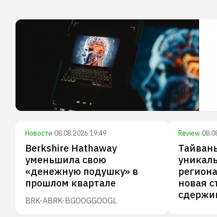
Новости
·
08.08.2026 19:49
Review
·
08.0
Berkshire Hathaway
Тайвань
уменьшила свою
уникал
«денежную подушку» в
региона
прошлом квартале
новая с
сдержи
BRK-A
BRK-B
GOOG
GOOGL