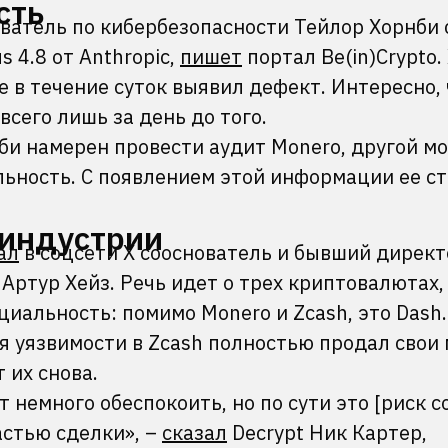
сть
ватель по кибербезопасности Тейлор Хорнби 
 4.8 от Anthropic,
пишет
портал Be(in)Crypto.
е в течение суток выявил дефект. Интересно,
всего лишь за день до того.
би намерен провести аудит Monero, другой м
ьность. С появлением этой информации ее с
 индустрии
ал
в соцсети X сооснователь и бывший директ
ртур Хейз. Речь идет о трех криптовалютах,
альность: помимо Monero и Zcash, это Dash.
я уязвимости в Zcash полностью продал свои
т их снова.
 немного обеспокоить, но по сути это [риск 
астью сделки», –
сказал
Decrypt Ник Картер,