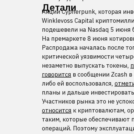
Детали
Акции Cypherpunk, которая инв
Winklevoss Capital криптомилл
подешевели на Nasdaq 5 июня 
На премаркете 8 июня котиров
Распродажа началась после тог
критической уязвимости четыр
незаметно выпускать токены,
говорится
в сообщении Zcash в 
либо ей воспользовался,
отмет
планы и дальше инвестировать
Участников рынка это не успоко
относится
к криптовалютам, ор
таким, которые обеспечивают 
операций. Поэтому эксплуатац