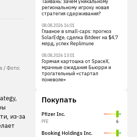
Тайвань: зачем уникальному
региональному игроку новая
стратегия сдерживания?
08.08.2026 16:01
Главное в small-caps: прогноз
SolarEdge, сделка Bitdeer на $4,7
млрд, успех Replimune
08.08.2026 13:01
Горячая картошка от SpaceX,
мрачные ожидания Бьюрри и
 / Фото:
трогательный «стартап
поневоле»
ategy,
Покупать
ры
Pfizer Inc.
ти, из-за
PFE
6
елает
Booking Holdings Inc.