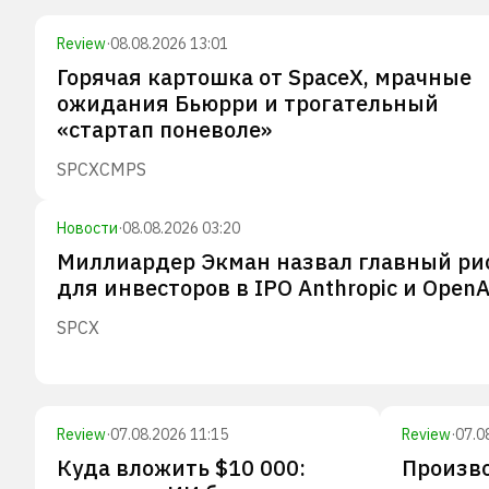
Review
·
08.08.2026 13:01
Горячая картошка от SpaceX, мрачные
ожидания Бьюрри и трогательный
«стартап поневоле»
SPCX
CMPS
Новости
·
08.08.2026 03:20
Миллиардер Экман назвал главный ри
для инвесторов в IPO Anthropic и OpenA
SPCX
Review
·
07.08.2026 11:15
Review
·
07.0
Куда вложить $10 000:
Произв