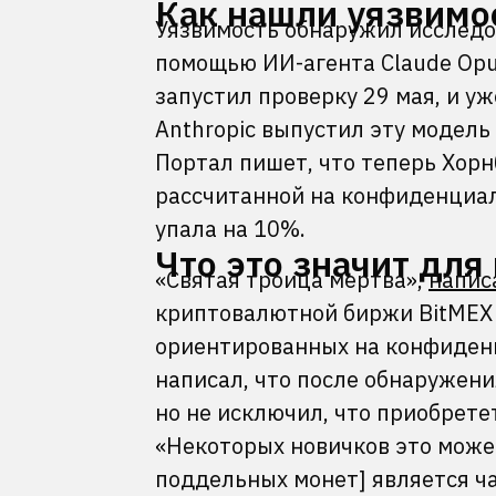
Как нашли уязвимо
Уязвимость обнаружил исследо
помощью ИИ-агента Claude Opus
запустил проверку 29 мая, и уж
Anthropic выпустил эту модель 
Портал пишет, что теперь Хорн
рассчитанной на конфиденциал
упала на 10%.
Что это значит для
«Святая троица мертва»,
напис
криптовалютной биржи BitMEX А
ориентированных на конфиденци
написал, что после обнаружени
но не исключил, что приобрете
«Некоторых новичков это может
поддельных монет] является ч