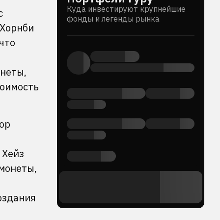
Куда инвестируют крупнейшие
с
фонды и легенды рынка
 Хорнби
 что
онеты,
тоимость
ор
 Хейз
 монеты,
создания