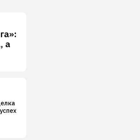
га»:
, а
делка
 успех