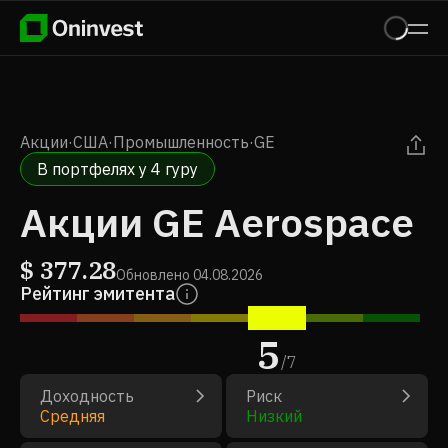
Акции
·
США
·
Промышленность
·
GE
В портфелях у 4 гуру
Акции GE Aerospace
$
377.28
Обновлено
04.08.2026
Рейтинг эмитента
5
/
7
Доходность
Риск
Средняя
Низкий