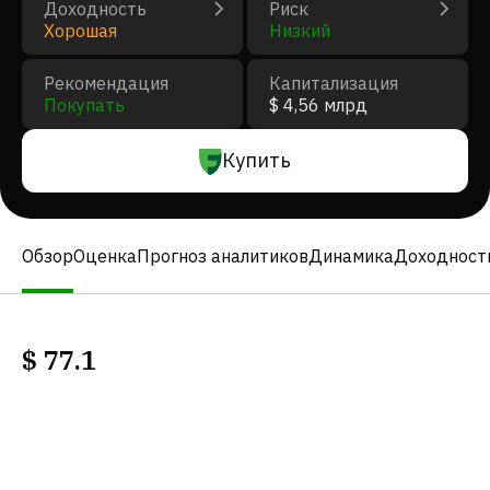
Доходность
Риск
Хорошая
Низкий
Рекомендация
Капитализация
Покупать
$ 4,56 млрд
Купить
Обзор
Оценка
Прогноз аналитиков
Динамика
Доходност
$
77.1