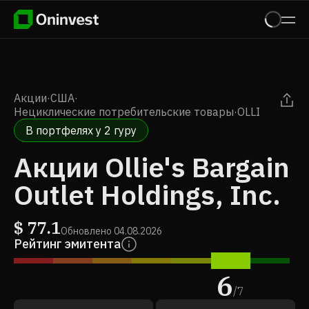
Акции
·
США
·
Нециклические потребительские товары
·
OLLI
В портфелях у 2 гуру
Акции Ollie's Bargain
Outlet Holdings, Inc.
$
77.1
Обновлено
04.08.2026
Рейтинг эмитента
6
/
7