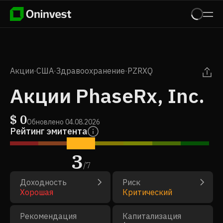
Акции
·
США
·
Здравоохранение
·
PZRXQ
Акции PhaseRx, Inc.
$
0
Обновлено
04.08.2026
Рейтинг эмитента
3
/
7
Доходность
Риск
Хорошая
Критический
Рекомендация
Капитализация