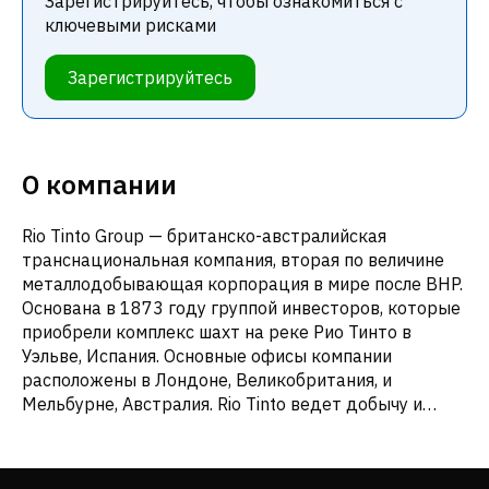
Зарегистрируйтесь, чтобы ознакомиться с
ключевыми рисками
Зарегистрируйтесь
О компании
Rio Tinto Group — британско-австралийская
транснациональная компания, вторая по величине
металлодобывающая корпорация в мире после BHP.
Основана в 1873 году группой инвесторов, которые
приобрели комплекс шахт на реке Рио Тинто в
Уэльве, Испания. Основные офисы компании
расположены в Лондоне, Великобритания, и
Мельбурне, Австралия. Rio Tinto ведет добычу и
переработку алюминия, меди, алмазов, золота и
других ценных ресурсов. Компания подвергалась
критике за экологический ущерб и обвинения в