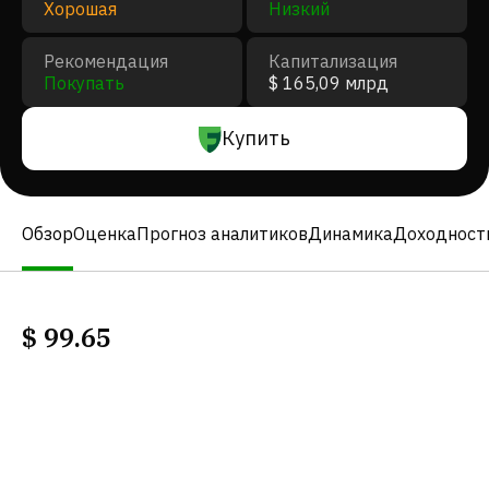
Хорошая
Низкий
Рекомендация
Капитализация
Покупать
$ 165,09 млрд
Купить
Обзор
Оценка
Прогноз аналитиков
Динамика
Доходност
$
99.65