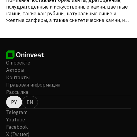
полудрагоценные и искусственные камни, цветные
камни, такие как рубины, натуральные синие и
желтые сапфиры, а также синтетические камни, и
комплекты ювелирных украшений из золота и
серебра. Компания также экспортирует свою
продукцию. Sawang Export Public Company Limited
была зарегистрирована в 1993 году и базируется в
Бангкоке, Таиланд.
О проекте
Авторы
Контакты
Правовая информация
Рассылка
РУ
EN
Telegram
YouTube
Facebook
X (Twitter)