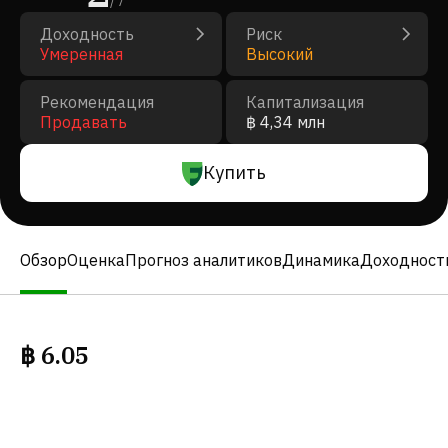
/
7
Доходность
Риск
Умеренная
Высокий
Рекомендация
Капитализация
Продавать
฿ 4,34 млн
Купить
Обзор
Оценка
Прогноз аналитиков
Динамика
Доходност
฿
6.05