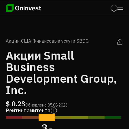
Акции
·
США
·
Финансовые услуги
·
SBDG
Акции Small
Business
Development Group,
Inc.
$
0.23
Обновлено
05.08.2026
Рейтинг эмитента
3