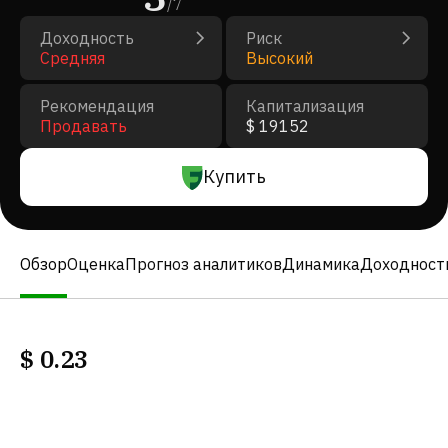
/
7
Доходность
Риск
Средняя
Высокий
Рекомендация
Капитализация
Продавать
$ 19152
Купить
Обзор
Оценка
Прогноз аналитиков
Динамика
Доходност
$
0.23