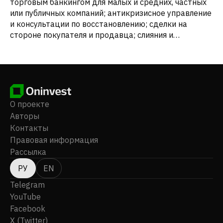
торговым банкингом для малых и средних, частных
или публичных компаний; антикризисное управление
и консультации по восстановлению; сделки на
стороне покупателя и продавца; слияния и
поглощения; и создание компаний по развитию
бизнеса. Компания расположена в Лейди Лейк, штат
Флорида.
О проекте
Авторы
Контакты
Правовая информация
Рассылка
РУ
EN
Telegram
YouTube
Facebook
X (Twitter)