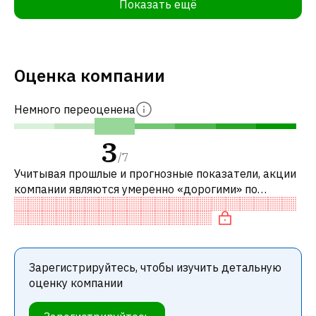
Показать ещё
Оценка компании
Немного переоценена
3
/
7
Учитывая прошлые и прогнозные показатели, акции
компании являются умеренно «дорогими» по
сравнению с аналогичными компаниями. В
частности, акция справедливо оценена по P/
Зарегистрируйтесь, чтобы изучить детальную
оценку компании