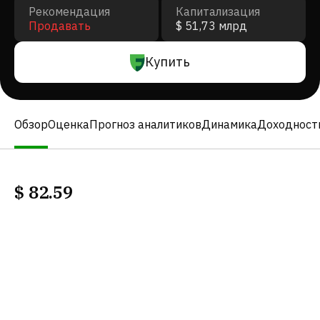
Рекомендация
Капитализация
Продавать
$ 51,73 млрд
Купить
Обзор
Оценка
Прогноз аналитиков
Динамика
Доходност
$
82.59