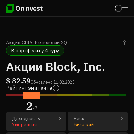
Акции
·
США
·
Технологии
·
SQ
В портфелях у 4 гуру
Акции Block, Inc.
$
82.59
Обновлено
11.02.2025
Рейтинг эмитента
2
/
7
Доходность
Риск
Умеренная
Высокий