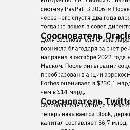
которая после слияния с онла
систему PayPal. В 2006-м Носе
через него спустя два года вл
тогда же вошел в совет директо
Сооснователь Oracl
Доля сооснователя Oracle Ларр
возникла благодаря за счет ре
направил в октябре 2022 года 
Маском. После интеграции соцсе
преобразован в акции аэрокос
Forbes оценивает в $230,1 млрд
чем в $14 млрд.
Сооснователь Twitt
Сооснователь Twitter, а также
теперь называется Block, держ
капитал составляет $6,7 млрд, 