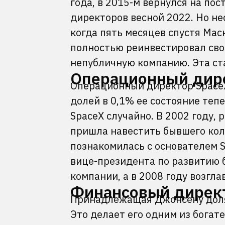
года, в 2015-м вернулся на по
директоров весной 2022. Но не
когда пять месяцев спустя Маск
полностью реинвестировал сво
непубличную компанию. Эта ста
Операционный дире
Операционный директор SpaceX
долей в 0,1% ее состояние теп
SpaceX случайно. В 2002 году,
пришла навестить бывшего колл
познакомилась с основателем S
вице-президента по развитию б
компании, а в 2008 году возгл
Финансовый директ
Принадлежащая Джонсену доля в
Это делает его одним из богат