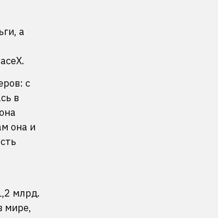
ги, а
aceX.
л
ров: с
сь в
 она
ам она и
ость
,2 млрд.
в мире,