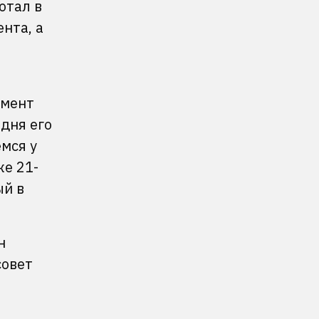
отал в
нта, а
омент
дня его
емся у
же 21-
ый в
н
совет
т