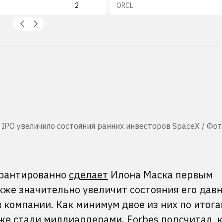
2
ORCL
PO увеличило состояния ранних инвесторов SpaceX / Фот
арантированно
сделает
Илона Маска первым
кже значительно увеличит состояния его дав
 компании. Как минимум двое из них по итог
же стали миллиардерами. Forbes
подсчитал
, 