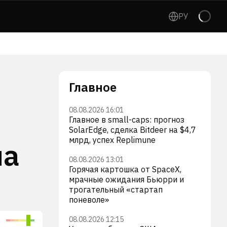
РУ
Главное
08.08.2026 16:01
Главное в small-caps: прогноз
SolarEdge, сделка Bitdeer на $4,7
млрд, успех Replimune
на
08.08.2026 13:01
Горячая картошка от SpaceX,
мрачные ожидания Бьюрри и
трогательный «стартап
поневоле»
08.08.2026 12:15
Block, Inc.