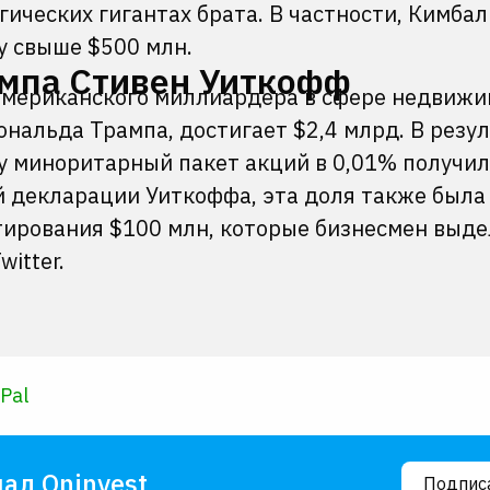
ических гигантах брата. В частности, Кимбал
у свыше $500 млн.
мпа Стивен Уиткофф
американского миллиардера в сфере недвижи
нальда Трампа, достигает $2,4 млрд. В резу
 миноритарный пакет акций в 0,01% получил
й декларации Уиткоффа, эта доля также была
тирования $100 млн, которые бизнесмен выд
witter.
Pal
ал Oninvest
Подпис