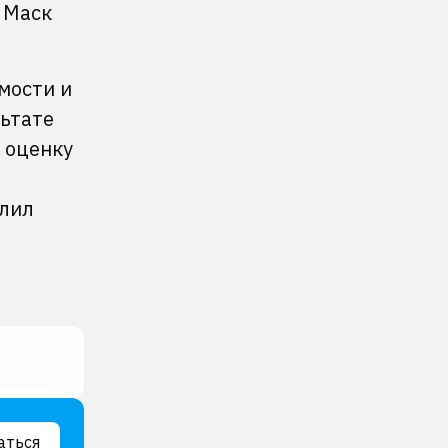
 Маск
мости и
льтате
 оценку
елил
аться