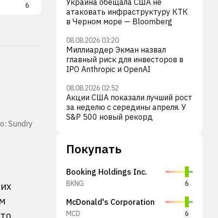
Украина обещала США не
6
XYZ
4
атаковать инфраструктуру КТК
в Черном море — Bloomberg
08.08.2026 03:20
Миллиардер Экман назвал
главный риск для инвесторов в
IPO Anthropic и OpenAI
08.08.2026 02:52
Акции США показали лучший рост
за неделю с середины апреля. У
S&P 500 новый рекорд
о: Sundry
Покупать
Booking Holdings Inc.
BKNG
6
них
ам
McDonald's Corporation
кто
MCD
6