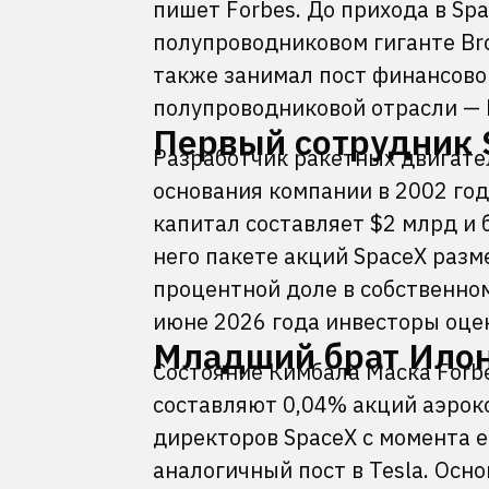
пишет Forbes. До прихода в Sp
полупроводниковом гиганте Bro
также занимал пост финансово
полупроводниковой отрасли — 
Первый сотрудник 
Разработчик ракетных двигате
основания компании в 2002 год
капитал составляет $2 млрд и 
него пакете акций SpaceX разме
процентной доле в собственном
июне 2026 года инвесторы оце
Младший брат Илон
Состояние Кимбала Маска Forbe
составляют 0,04% акций аэрок
директоров SpaceX с момента е
аналогичный пост в Tesla. Осн