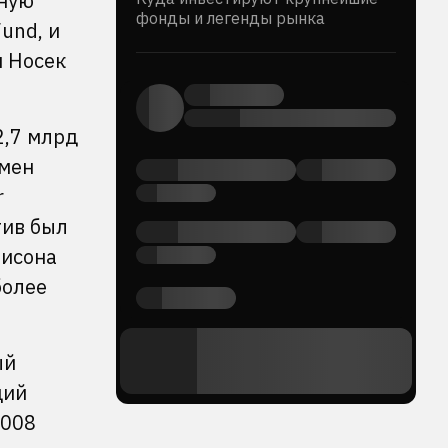
жную
фонды и легенды рынка
und, и
м Носек
2,7 млрд
смен
r
тив был
лисона
более
ый
щий
 2008