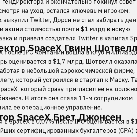
ст гендиректора и окончательно покинул совет
смотря на уход, остался ключевым игроком:
 выкупил Twitter, Дорси не стал забирать день
и акции стоимостью почти $1 млрд в новую
вка и привела создателя Twitter в капитал Sp
ктор SpaceX Гвинн Шотвел
 после IPO компании вошла в клуб миллиарде
ерь оценивается в $1,7 млрд. Шотвелл оказала
 работая в небольшой аэрокосмической фирме,
егу, который устроился в стартап к Маску. Т
paceX, который сразу пригласил ее на должн
изнеса. В итоге она стала 11-м сотрудником
авила ее операционное управление.
ор SpaceX Брет Джонсен
 SpaceX в 0,07% после IPO оценивается в $1
ейших сертифицированных бухгалтеров (CPA) 