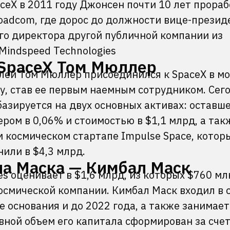
aceX в 2011 году Джонсен почти 10 лет прораб
adcom, где дорос до должности вице-президе
го директора другой публичной компании из
Mindspeed Technologies
SpaceX Том Мюллер
лей Том Мюллер присоединился к SpaceX в м
у, став ее первым наемным сотрудником. Сего
базируется на двух основных активах: оставш
ром в 0,06% и стоимостью в $1,1 млрд, а так
 космическом стартапе Impulse Space, котор
нили в $4,3 млрд.
а Маска — Кимбал Маск
s оценивает в $1,6 млрд, из которых $760 мл
осмической компании. Кимбал Маск входил в 
е основания и до 2022 года, а также занимает
овной объем его капитала сформирован за сче