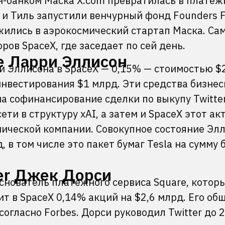
йн-банком Маска X.com превратилась в плате
к и Тиль запустили венчурный фонд Founders F
ожились в аэрокосмический стартап Маска. Са
ров SpaceX, где заседает по сей день.
e Ларри Эллисон
и Эллисона в SpaceX — 0,15% — стоимостью $
инвестирования $1 млрд. Эти средства бизне
на софинансирование сделки по выкупу Twitte
ти в структуру xAI, а затем и SpaceX этот ак
мической компании. Совокупное состояние Эл
, в том числе это пакет бумаг Tesla на сумму 
er Джек Дорси
 основатель платежного сервиса Square, котор
ит в SpaceX 0,14% акций на $2,6 млрд. Его об
согласно Forbes. Дорси руководил Twitter до