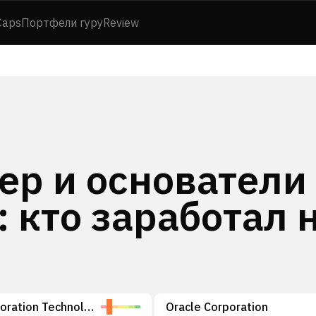
Caps
Портфели гуру
Review
ер и основатели
e: кто заработал 
Space Exploration Technologies Corp.
Oracle Corporation