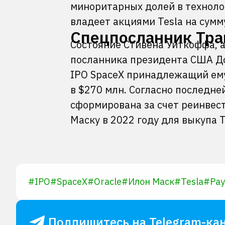
миноритарных долей в технолог
владеет акциями Tesla на сумм
Спецпосланник Тра
Состояние Стивена Уиткоффа, 
посланника президента США До
IPO SpaceX принадлежащий ему
в $270 млн. Согласно последне
сформирована за счет реинвес
Маску в 2022 году для выкупа T
#
IPO
#
SpaceX
#
Oracle
#
Илон Маск
#
Tesla
#
Pay
Подпишитесь на Telegram-кан