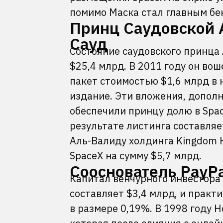
помимо Маска стал главным бе
Принц Саудовской 
Сауд
Состояние саудовского принца 
$25,4 млрд. В 2011 году он вош
пакет стоимостью $1,6 млрд в
издание. Эти вложения, допол
обеспечили принцу долю в Spac
результате листинга составля
Аль-Валиду холдинга Kingdom 
SpaceX на сумму $5,7 млрд.
Сооснователь PayP
Капитал венчурного инвестора 
составляет $3,4 млрд, и практи
в размере 0,19%. В 1998 году 