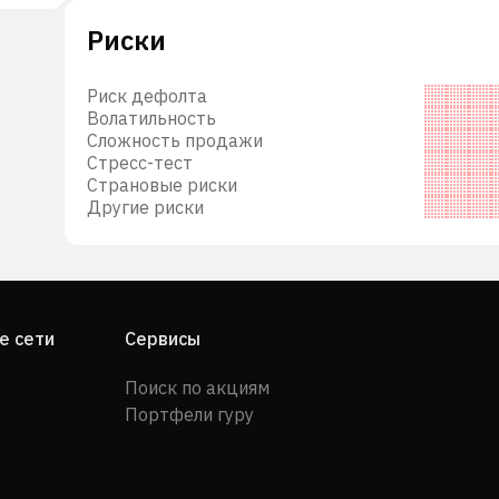
Риски
Риск дефолта
Волатильность
Сложность продажи
Стресс-тест
Страновые риски
Другие риски
е сети
Сервисы
Поиск по акциям
Портфели гуру