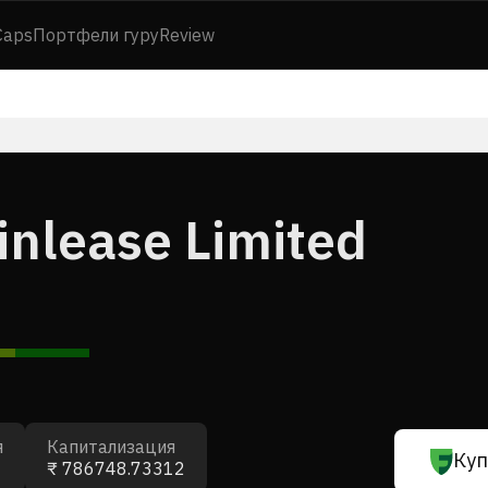
Caps
Портфели гуру
Review
inlease Limited
я
Капитализация
Куп
₹ 786748.73312