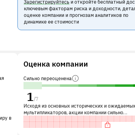
Зарегистрируйтесь
и откройте бесплатный дос
ключевым факторам риска и доходности, дета
оценке компании и прогнозам аналитиков по
динамике ее стоимости
Оценка компании
ая
Сильно переоценена
1
/
7
Исходя из основных исторических и ожидаемы
мультипликаторов, акции компании сильно
иру в
переоценены по сравнению с аналогичными
компаниями. В частности, акция переоценена п