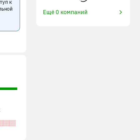
туп к
льной
Ещё 0 компаний
х
о