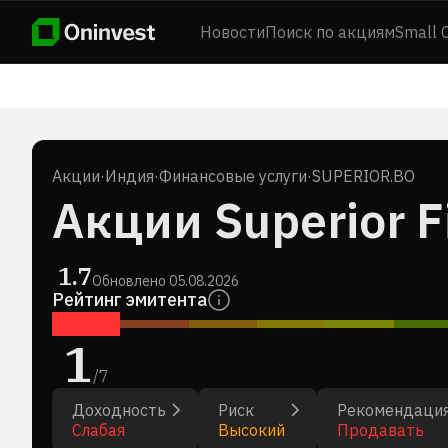
Новости
Поиск по акциям
Small 
Акции
·
Индия
·
Финансовые услуги
·
SUPERIOR.BO
Акции Superior F
1.7
Обновлено
05.08.2026
Рейтинг эмитента
1
/
7
Доходность
Риск
Рекомендаци
Слабая
Высокий
Продавать