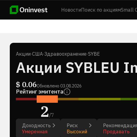
Новости
Поиск по акциям
Small 
Акции
·
США
·
Здравоохранение
·
SYBE
Акции SYBLEU I
$
0.06
Обновлено
03.08.2026
Рейтинг эмитента
2
/
7
Доходность
Риск
Рекомендаци
Умеренная
Высокий
Продавать