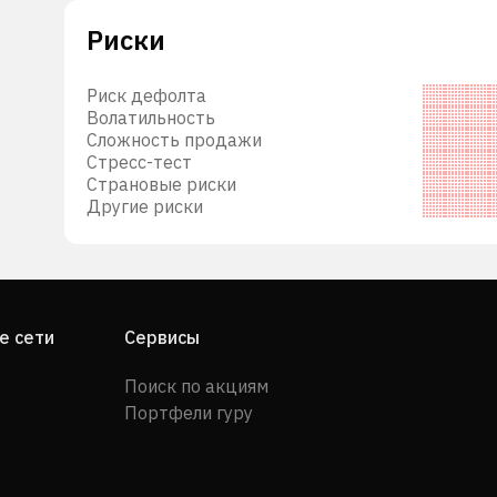
Риски
Риск дефолта
Волатильность
Сложность продажи
Стресс-тест
Страновые риски
Другие риски
е сети
Сервисы
Поиск по акциям
Портфели гуру