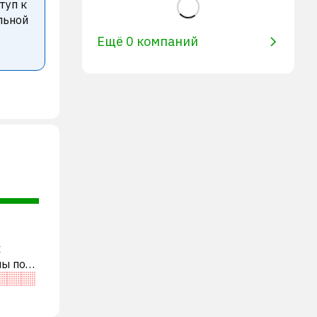
туп к
льной
Ещё 0 компаний
х
ны по