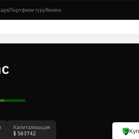
Caps
Портфели гуру
Review
nc
я
Капитализация
Куп
$ 583742