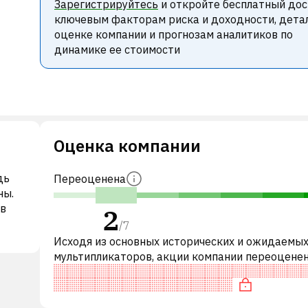
Зарегистрируйтесь
и откройте бесплатный дос
ключевым факторам риска и доходности, дета
оценке компании и прогнозам аналитиков по
динамике ее стоимости
Оценка компании
дь
Переоценена
ны.
 в
2
/
7
Исходя из основных исторических и ожидаемы
мультипликаторов, акции компании переоцене
сравнению с аналогичными компаниями.