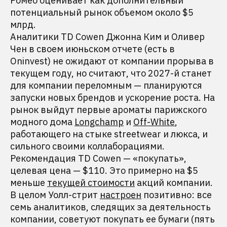
Ромео оценивает как дополнительный
потенциальный рынок объемом около $5
млрд.
Аналитики TD Cowen Джонна Ким и Оливер
Чен в своем июньском отчете (есть в
Oninvest) не ожидают от компании прорыва в
текущем году, но считают, что 2027-й станет
для компании переломным — планируются
запуски новых брендов и ускорение роста. На
рынок выйдут первые ароматы парижского
модного дома
Longchamp
и
Off-White
,
работающего на стыке streetwear и люкса, и
сильного своими коллаборациями.
Рекомендация TD Cowen — «покупать»,
целевая цена — $110. Это примерно на $5
меньше
текущей стоимости
акций компании.
В целом Уолл-стрит
настроен
позитивно: все
семь аналитиков, следящих за деятельность
компании, советуют покупать ее бумаги (пять