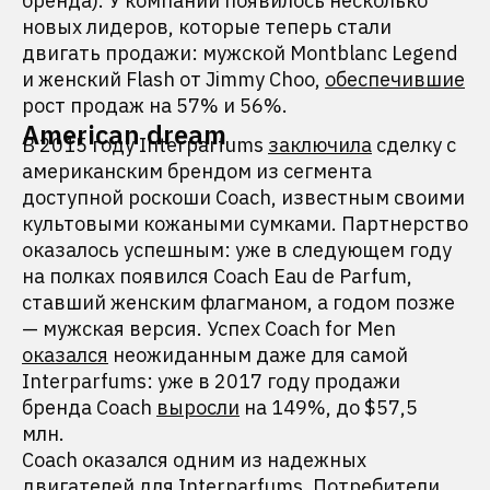
бренда). У компании появилось несколько
новых лидеров, которые теперь стали
двигать продажи: мужской Montblanc Legend
и женский Flash от Jimmy Choo,
обеспечившие
рост продаж на 57% и 56%.
American dream
В 2015 году Interparfums
заключила
сделку с
американским брендом из сегмента
доступной роскоши Coach, известным своими
культовыми кожаными сумками. Партнерство
оказалось успешным: уже в следующем году
на полках появился Coach Eau de Parfum,
ставший женским флагманом, а годом позже
— мужская версия. Успех Coach for Men
оказался
неожиданным даже для самой
Interparfums: уже в 2017 году продажи
бренда Coach
выросли
на 149%, до $57,5
млн.
Coach оказался одним из надежных
двигателей для Interparfums. Потребители