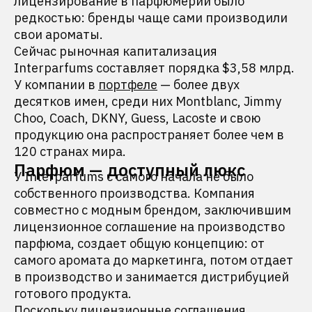
лицензирование в парфюмерии было
редкостью: бренды чаще сами производили
свои ароматы.
Сейчас рыночная капитализация
Interparfums составляет порядка $3,58 млрд.
У компании в
портфеле
— более двух
десятков имен, среди них Montblanc, Jimmy
Choo, Coach, DKNY, Guess, Lacoste и свою
продукцию она распространяет более чем в
120 странах мира.
Парфюм — доступный люкс
У Interparfums с самого начала не было
собственного производства. Компания
совместно с модным брендом, заключившим
лицензионное соглашение на производство
парфюма, создает общую концепцию: от
самого аромата до маркетинга, потом отдает
в производство и занимается дистрибуцией
готового продукта.
Поскольку лицензионные соглашения