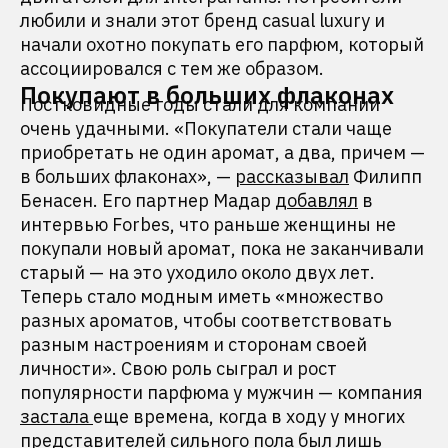
любили и знали этот бренд casual luxury и
начали охотно покупать его парфюм, который
ассоциировался с тем же образом.
Покупают в больших флаконах
Постковидные годы стали для компании
очень удачными. «Покупатели стали чаще
приобретать не один аромат, а два, причем —
в больших флаконах», —
рассказывал
Филипп
Бенасен. Его партнер Мадар
добавлял
в
интервью Forbes, что раньше женщины не
покупали новый аромат, пока не заканчивали
старый — на это уходило около двух лет.
Теперь стало модным иметь «множество
разных ароматов, чтобы соответствовать
разным настроениям и сторонам своей
личности». Свою роль сыграл и рост
популярности парфюма у мужчин — компания
застала
еще времена, когда в ходу у многих
представителей сильного пола был лишь