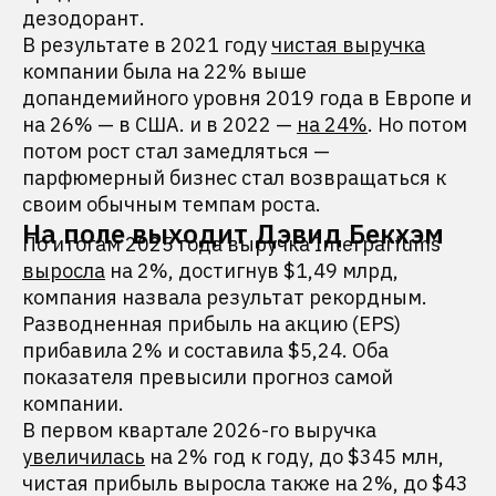
дезодорант.
В результате в 2021 году
чистая выручка
компании была на 22% выше
допандемийного уровня 2019 года в Европе и
на 26% — в США. и в 2022 —
на 24%
. Но потом
потом рост стал замедляться —
парфюмерный бизнес стал возвращаться к
своим обычным темпам роста.
На поле выходит Дэвид Бекхэм
По итогам 2025 года выручка Interparfums
выросла
на 2%, достигнув $1,49 млрд,
компания назвала результат рекордным.
Разводненная прибыль на акцию (EPS)
прибавила 2% и составила $5,24. Оба
показателя превысили прогноз самой
компании.
В первом квартале 2026-го выручка
увеличилась
на 2% год к году, до $345 млн,
чистая прибыль выросла также на 2%, до $43