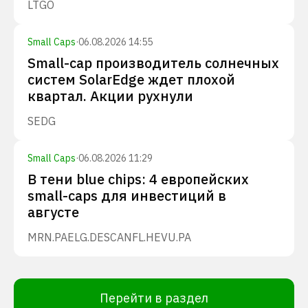
LTGO
Small Caps
·
06.08.2026 14:55
Small-cap производитель солнечных
систем SolarEdge ждет плохой
квартал. Акции рухнули
SEDG
Small Caps
·
06.08.2026 11:29
В тени blue chips: 4 европейских
small-caps для инвестиций в
августе
MRN.PA
ELG.DE
SCANFL.HE
VU.PA
Перейти в раздел