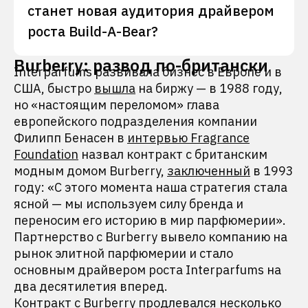
станет новая аудитория драйвером
роста Build-A-Bear?
Burberry: развод по-британски
Interparfums развивала бизнес в Европе и в
США, быстро
вышла
на биржу — в 1988 году,
но «настоящим переломом» глава
европейского подразделения компании
Филипп Бенасен в
интервью Fragrance
Foundation
назвал контракт с британским
модным домом Burberry,
заключенный
в 1993
году: «С этого момента наша стратегия стала
ясной — мы используем силу бренда и
переносим его историю в мир парфюмерии».
Партнерство с Burberry вывело компанию на
рынок элитной парфюмерии и стало
основным драйвером роста Interparfums на
два десятилетия вперед.
Контракт с Burberry продлевался несколько