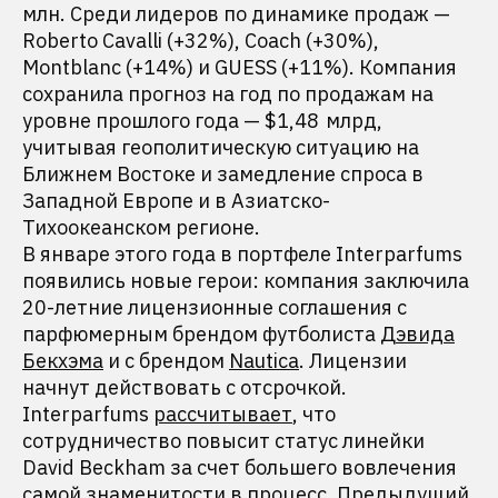
млн. Среди лидеров по динамике продаж —
Roberto Cavalli (+32%), Coach (+30%),
Montblanc (+14%) и GUESS (+11%). Компания
сохранила прогноз на год по продажам на
уровне прошлого года — $1,48 млрд,
учитывая геополитическую ситуацию на
Ближнем Востоке и замедление спроса в
Западной Европе и в Азиатско-
Тихоокеанском регионе.
В январе этого года в портфеле Interparfums
появились новые герои: компания заключила
20-летние лицензионные соглашения с
парфюмерным брендом футболиста
Дэвида
Бекхэма
и с брендом
Nautica
. Лицензии
начнут действовать с отсрочкой.
Interparfums
рассчитывает
, что
сотрудничество повысит статус линейки
David Beckham за счет большего вовлечения
самой знаменитости в процесс. Предыдущий