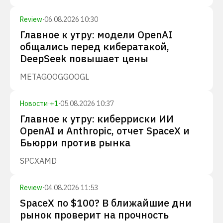
Review
·
06.08.2026 10:30
Главное к утру: модели OpenAI
общались перед кибератакой,
DeepSeek повышает цены
META
GOOG
GOOGL
Новости
·
+
1
·
05.08.2026 10:37
Главное к утру: киберриски ИИ
OpenAI и Anthropic, отчет SpaceX и
Бьюрри против рынка
SPCX
AMD
Review
·
04.08.2026 11:53
SpaceX по $100? В ближайшие дни
рынок проверит на прочность