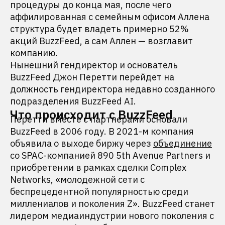
процедуры до конца мая, после чего
аффилированная с семейным офисом Аллена
структура будет владеть примерно 52%
акций BuzzFeed, а сам Аллен — возглавит
компанию.
Нынешний гендиректор и основатель
BuzzFeed Джон Перетти перейдет на
должность гендиректора недавно созданного
подразделения BuzzFeed AI.
Что происходит с BuzzFeed
Перетти вместе с партнерами основали
BuzzFeed в 2006 году. В 2021-м компания
объявила о выходе биржу через
объединение
со SPAC-компанией 890 5th Avenue Partners и
приобретении в рамках сделки Complex
Networks, «молодежной сети с
беспрецедентной популярностью среди
миллениалов и поколения Z». BuzzFeed станет
лидером медиаиндустрии нового поколения с