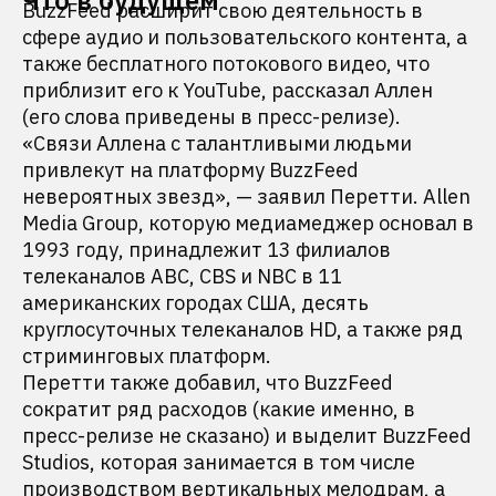
Что в будущем
BuzzFeed расширит свою деятельность в
сфере аудио и пользовательского контента, а
также бесплатного потокового видео, что
приблизит его к YouTube, рассказал Аллен
(его слова приведены в пресс-релизе).
«Связи Аллена с талантливыми людьми
привлекут на платформу BuzzFeed
невероятных звезд», — заявил Перетти. Allen
Media Group, которую медиамеджер основал в
1993 году, принадлежит 13 филиалов
телеканалов ABC, CBS и NBC в 11
американских городах США, десять
круглосуточных телеканалов HD, а также ряд
стриминговых платформ.
Перетти также добавил, что BuzzFeed
сократит ряд расходов (какие именно, в
пресс-релизе не сказано) и выделит BuzzFeed
Studios, которая занимается в том числе
производством вертикальных мелодрам, а