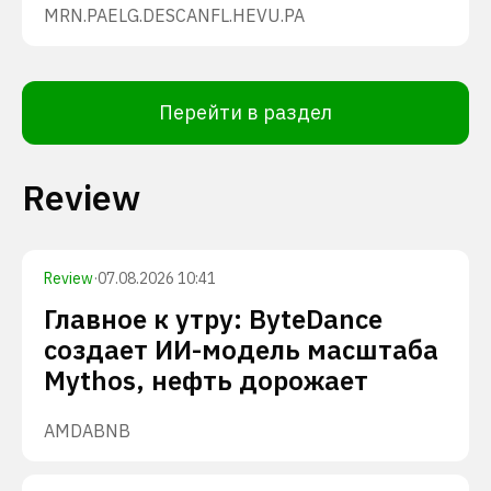
MRN.PA
ELG.DE
SCANFL.HE
VU.PA
Перейти в раздел
Review
Review
·
07.08.2026 10:41
Главное к утру: ByteDance
создает ИИ-модель масштаба
Mythos, нефть дорожает
AMD
ABNB