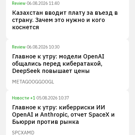
Review
·
06.08.2026 11:40
Казахстан вводит плату за въезд в
страну. Зачем это нужно и кого
коснется
Review
·
06.08.2026 10:30
Главное к утру: модели OpenAI
общались перед кибератакой,
DeepSeek повышает цены
META
GOOG
GOOGL
Новости
·
+
1
·
05.08.2026 10:37
Главное к утру: киберриски ИИ
OpenAI и Anthropic, отчет SpaceX и
Бьюрри против рынка
SPCX
AMD