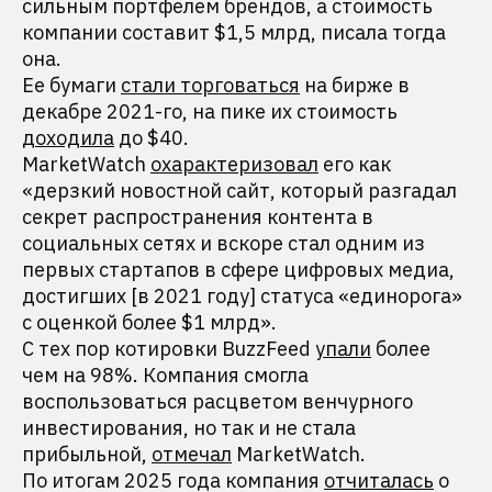
сильным портфелем брендов, а стоимость
компании составит $1,5 млрд, писала тогда
она.
Ее бумаги
стали торговаться
на бирже в
декабре 2021-го, на пике их стоимость
доходила
до $40.
MarketWatch
охарактеризовал
его как
«дерзкий новостной сайт, который разгадал
секрет распространения контента в
социальных сетях и вскоре стал одним из
первых стартапов в сфере цифровых медиа,
достигших [в 2021 году] статуса «единорога»
с оценкой более $1 млрд».
С тех пор котировки BuzzFeed
упали
более
чем на 98%. Компания смогла
воспользоваться расцветом венчурного
инвестирования, но так и не стала
прибыльной,
отмечал
MarketWatch.
По итогам 2025 года компания
отчиталась
о