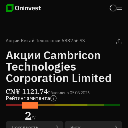
Акции
·
Китай
·
Технологии
·
688256.SS
Акции Cambricon
Technologies
Corporation Limited
CN¥
1121.74
Обновлено
05.08.2026
Рейтинг эмитента
2
/
7
Доходность
Риск