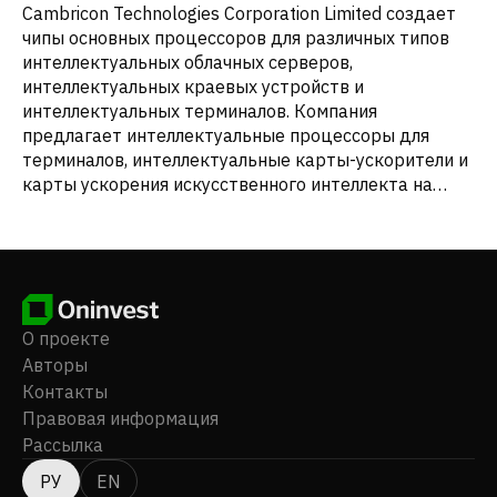
Cambricon Technologies Corporation Limited создает
чипы основных процессоров для различных типов
интеллектуальных облачных серверов,
интеллектуальных краевых устройств и
интеллектуальных терминалов. Компания
предлагает интеллектуальные процессоры для
терминалов, интеллектуальные карты-ускорители и
карты ускорения искусственного интеллекта на
границе; а также Cambricon NeuWare, платформу
разработки программного обеспечения для своих
облачных, пограничных и конечных
интеллектуальных процессоров. Компания была
основана в 2016 году и базируется в Пекине, Китай.
О проекте
Авторы
Контакты
Правовая информация
Рассылка
РУ
EN