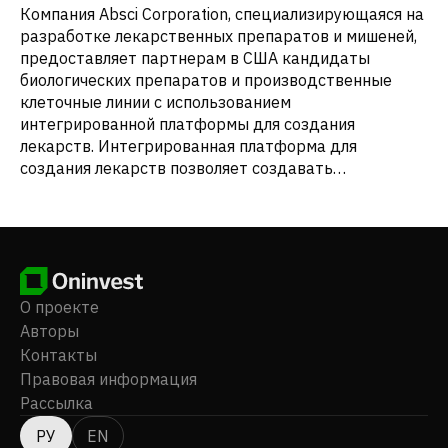
Компания Absci Corporation, специализирующаяся на
разработке лекарственных препаратов и мишеней,
предоставляет партнерам в США кандидаты
биологических препаратов и производственные
клеточные линии с использованием
интегрированной платформы для создания
лекарств. Интегрированная платформа для
создания лекарств позволяет создавать
биологические препараты, объединяя процессы
открытия лекарств и создания клеточных линий в
один процесс. Компания Absci Corporation была
основана в 2011 году, ее штаб-квартира находится
в Ванкувере, штат Вашингтон.
О проекте
Авторы
Контакты
Правовая информация
Рассылка
РУ
EN