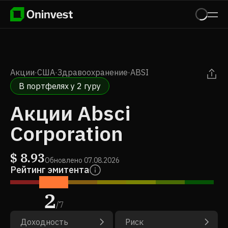
Акции
·
США
·
Здравоохранение
·
ABSI
В портфелях у 2 гуру
Акции Absci
Corporation
$
8.93
Обновлено
07.08.2026
Рейтинг эмитента
2
/
7
Доходность
Риск