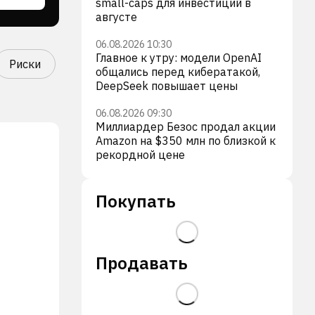
small-caps для инвестиций в
августе
06.08.2026 10:30
Главное к утру: модели OpenAI
Риски
общались перед кибератакой,
DeepSeek повышает цены
06.08.2026 09:30
Миллиардер Безос продал акции
Amazon на $350 млн по близкой к
рекордной цене
Покупать
Продавать