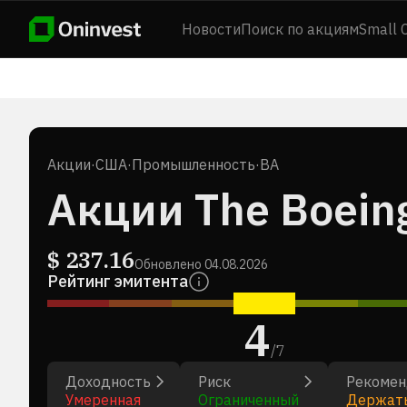
Новости
Поиск по акциям
Small 
Акции
·
США
·
Промышленность
·
BA
Акции The Boein
$
237.16
Обновлено
04.08.2026
Рейтинг эмитента
4
/
7
Доходность
Риск
Рекомен
Умеренная
Ограниченный
Держат