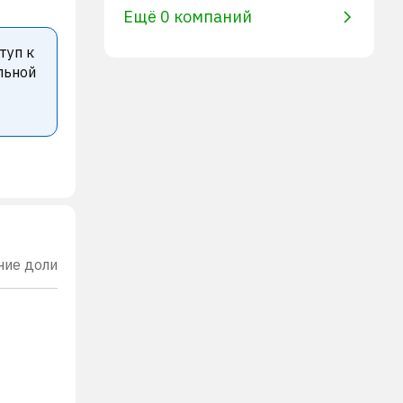
Ещё 0 компаний
туп к
льной
ние доли