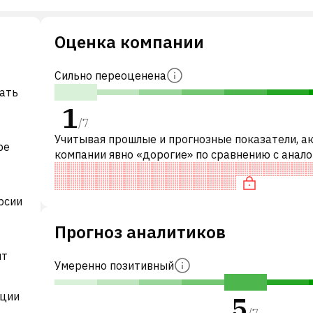
Оценка компании
Сильно переоценена
вать
1
/
7
Учитывая прошлые и прогнозные показатели, а
ре
компании явно «дорогие» по сравнению с анал
компаниями. В частности, акция «дорогая» по P/
переоценена по EV/EBI
рсии
Прогноз аналитиков
нт
Умеренно позитивный
кции
5
/
7