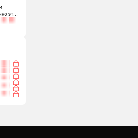
м
чно это