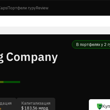
Caps
Портфели гуру
Review
В портфелях у 2 г
g Company
дация
Капитализация
Куп
ь
$ 183,56 млрд