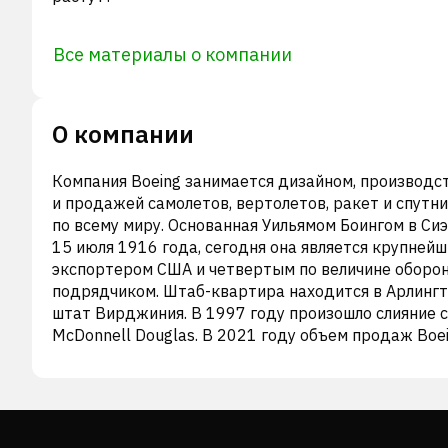
Все материалы о компании
О компании
Компания Boeing занимается дизайном, производс
и продажей самолетов, вертолетов, ракет и спутн
по всему миру. Основанная Уильямом Боингом в Си
15 июля 1916 года, сегодня она является крупней
экспортером США и четвертым по величине оборо
подрядчиком. Штаб-квартира находится в Арлингт
штат Вирджиния. В 1997 году произошло слияние с
McDonnell Douglas. В 2021 году объем продаж Boe
достиг $62,3 млрд. Компания структурирована на 
основных подразделения: Boeing Commercial Airpla
Boeing Defense, Space & Security и Boeing Global Serv
В списке Fortune 500 за 2020 год компания заняла
место. - Управление финансами и лизингом