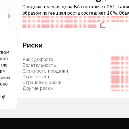
Средняя целевая цена BA составляет 261, таки
образом потенциал роста составляет 10%. Обы
означает рекомендацию «ДЕРЖАТЬ» среди
инвестиционных компаний. Эта нейтра
Риски
твом
иков
Риск дефолта
этле
Волатильность
Сложность продажи
шим
Стресс-тест
нным
Страновые риски
оне,
Другие риски
ing
три
nes,
ices.
 54