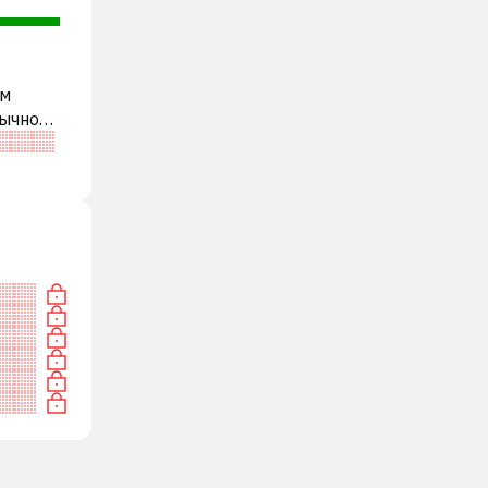
им
бычно
и