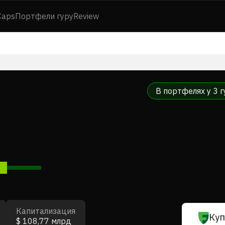
Caps
Портфели гуру
Review
В портфелях у 3 г
7
Капитализация
Куп
$ 108,77 млрд