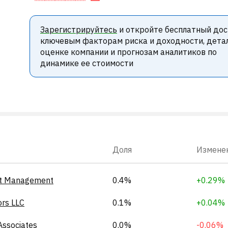
Зарегистрируйтесь
и откройте бесплатный дос
ключевым факторам риска и доходности, дета
оценке компании и прогнозам аналитиков по
динамике ее стоимости
Доля
Измене
et Management
0.4%
+0.29%
ors LLC
0.1%
+0.04%
Associates
0.0%
-0.06%