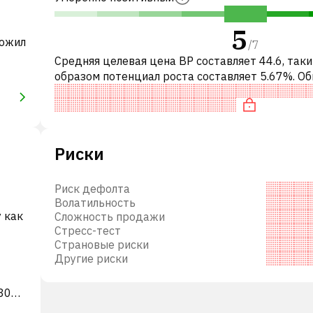
5
ложил
/
7
Средняя целевая цена BP составляет 44.6, так
образом потенциал роста составляет 5.67%. О
это означает рекомендацию «ДЕРЖАТЬ» сред
инвестиционных компаний. Эта ней
Риски
Риск дефолта
Волатильность
у как
Сложность продажи
Стресс-тест
Страновые риски
Другие риски
80
 в