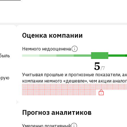
Оценка компании
Немного недооценена
ибыль
5
/
7
Учитывая прошлые и прогнозные показатели, а
орую
компании немного «дешевле», чем акции анало
компаний. В частности, акция компании разумн
оценена по P/E, справедлив
Прогноз аналитиков
Умеренно позитивный