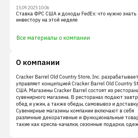
15.09.2025 10:06
Ставка ФРС США и доходы FedEx: что нужно знать
инвестору на этой неделе
Все материалы о компании
О компании
Cracker Barrel Old Country Store, Inc. разрабатывает
управляет концепцией Cracker Barrel Old Country St
США. Магазины Cracker Barrel состоят из ресторан
сувенирного магазина. В ресторанах подают завтр
обед и ужин, а также обеды, самовывоз и доставку
Сувенирные магазины компании включают в себя
различные декоративные и функциональные това
такие как кресла-качалки, сезонные подарки, оде
игрушки, посуду и другие сувениры, а также разли
конфеты, консервы и другие продукты питания. П