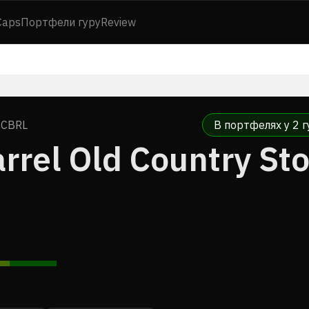
Caps
Портфели гуру
Review
·
CBRL
В портфелях у 2 г
rel Old Country Sto