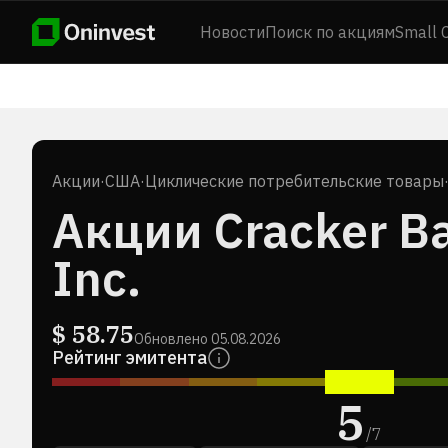
Новости
Поиск по акциям
Small 
Акции
·
США
·
Циклические потребительские товары
Акции Cracker Bar
Inc.
$
58.75
Обновлено
05.08.2026
Рейтинг эмитента
5
/
7