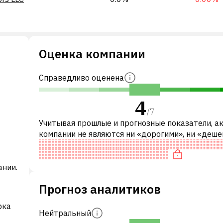
Оценка компании
Справедливо оценена
4
/
7
Учитывая прошлые и прогнозные показатели, а
компании не являются ни «дорогими», ни «деш
по сравнению с аналогичными компаниями. В ча
акция компании пере
ании.
Прогноз аналитиков
рка
Нейтральный