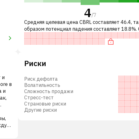
4
/
7
Средняя целевая цена CBRL составляет 46.4, т
образом потенциал падения составляет 18.8%.
это означает рекомендацию «ПРОДАВАТЬ» ср
инвестиционных компаний ил
Риски
 и
Риск дефолта
ore в
Волатильность
а и
Сложность продажи
Стресс-тест
ак,
Страновые риски
.
Другие риски
ры,
жду,
чные
о