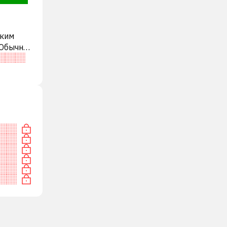
аким
 Обычно
еди