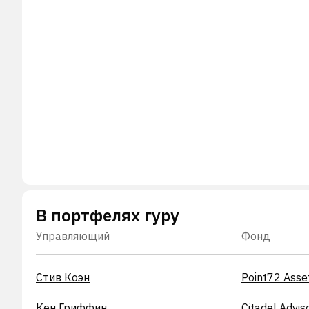
В портфелях гуру
Управляющий
Фонд
Стив Коэн
Point72 Ass
Кен Гриффин
Citadel Advis