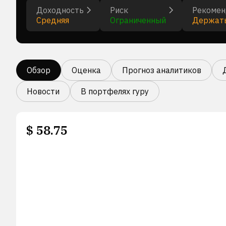
Доходность
Риск
Рекомен
Средняя
Ограниченный
Держат
Обзор
Оценка
Прогноз аналитиков
Новости
В портфелях гуру
$
58.75