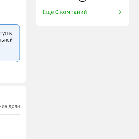
Ещё 0 компаний
туп к
льной
ние доли