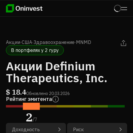
Акции
·
США
·
Здравоохранение
·
MNMD
В портфелях у 2 гуру
Акции Definium
Therapeutics, Inc.
$
18.4
Обновлено
20.03.2026
Рейтинг эмитента
2
/
7
Доходность
Риск