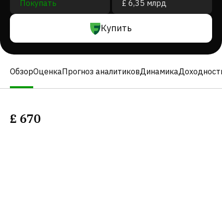
Покупать
£ 6,35 млрд
Купить
Обзор
Оценка
Прогноз аналитиков
Динамика
Доходност
£
670