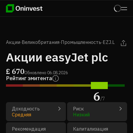
Акции
·
Великобритания
·
Промышленность
·
EZJ.L
Акции easyJet plc
£
670
Обновлено
06.08.2026
Рейтинг эмитента
6
/
7
Доходность
Риск
Средняя
Низкий
Рекомендация
Капитализация