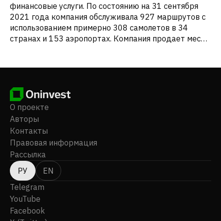
финансовые услуги. По состоянию на 31 сентября
2021 года компания обслуживала 927 маршрутов с
использованием примерно 308 самолетов в 34
странах и 153 аэропортах. Компания продает места
через собственный веб-сайт www.easyjet.com и
платформу Â'easyJet Worldwide, мобильное
приложение, глобальные системы дистрибуции,
корпоративные инструменты онлайн-бронирования,
агрегаторы контента и туроператоров. Компания
easyJet plc была основана в 1995 году, ее штаб-
О проекте
квартира находится в Лутоне, Великобритания.
Авторы
Контакты
Правовая информация
Рассылка
РУ
EN
Telegram
YouTube
Facebook