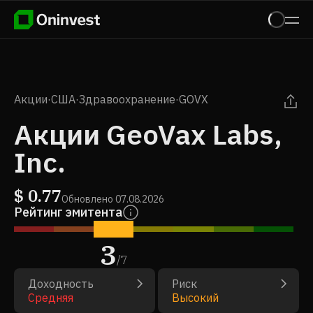
Акции
·
США
·
Здравоохранение
·
GOVX
Акции GeoVax Labs,
Inc.
$
0.77
Обновлено
07.08.2026
Рейтинг эмитента
3
/
7
Доходность
Риск
Средняя
Высокий