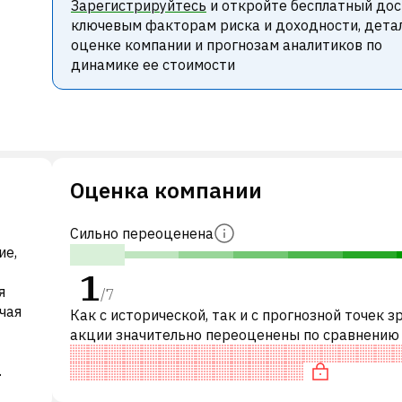
Зарегистрируйтесь
и откройте бесплатный дос
ключевым факторам риска и доходности, дета
оценке компании и прогнозам аналитиков по
динамике ее стоимости
Оценка компании
Сильно переоценена
ие,
1
я
/
7
чая
Как с исторической, так и с прогнозной точек з
акции значительно переоценены по сравнению
аналогичными акциями. В частности, акция «до
по P/E.