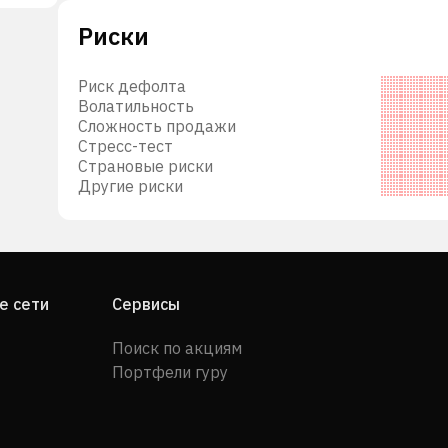
ия
Риски
ь,
алому
Риск дефолта
Волатильность
на
Сложность продажи
ые
Стресс-тест
ку
Страновые риски
Другие риски
ких,
ого
ных
е сети
Сервисы
 по
Поиск по акциям
Портфели гуру
мена