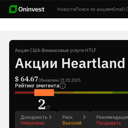
Новости
Поиск по акциям
Small 
Акции
·
США
·
Финансовые услуги
·
HTLF
Акции Heartland 
$
64.67
Обновлено
31.01.2025
Рейтинг эмитента
2
/
7
Доходность
Риск
Рекомендаци
Умеренная
Высокий
Продавать