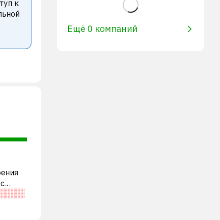
туп к
льной
Ещё 0 компаний
рения
 с
рогая»