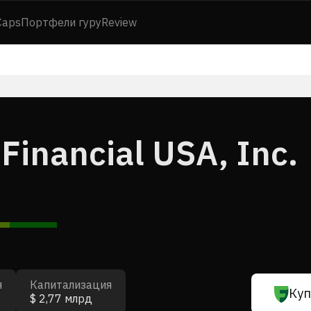
Caps
Портфели гуру
Review
Financial USA, Inc.
я
Капитализация
Куп
$ 2,77 млрд