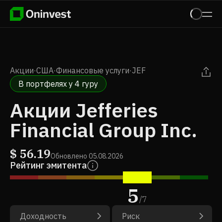
Акции
·
США
·
Финансовые услуги
·
JEF
В портфелях у 4 гуру
Акции Jefferies
Financial Group Inc.
$
56.19
Обновлено
05.08.2026
Рейтинг эмитента
5
/
7
Доходность
Риск