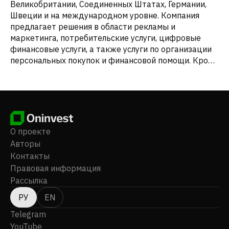
Великобритании, Соединенных Штатах, Германии,
Швеции и на международном уровне. Компания
предлагает решения в области рекламы и
маркетинга, потребительские услуги, цифровые
финансовые услуги, а также услуги по организации
персональных покупок и финансовой помощи. Кроме
того, компания предоставляет решения для
цифрового розничного банковского обслуживания,
такие как срочные депозиты, сберегательные счета
и банковские счета, а также цифровые карты
лояльности и услуги поддержки клиентов и
продавцов, а также осуществляет управление
О проекте
личными финансами. Ранее компания Klarna Group
Авторы
plc называлась Klarna UK II plc, а в декабре 2023
Контакты
года сменила название на Klarna Group plc.
Правовая информация
Компания была основана в 2005 году и имеет штаб-
Рассылка
квартиру в Лондоне, Великобритания.
РУ
EN
Telegram
YouTube