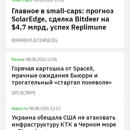
Small Caps
·
08.08.2026 16:01
Главное в small-caps: прогноз
SolarEdge, сделка Bitdeer на
$4,7 млрд, успех Replimune
BIRK
REPL
BTDR
SEDG
Review
·
08.08.2026 13:01
Горячая картошка от SpaceX,
мрачные ожидания Бьюрри и
трогательный «стартап поневоле»
SPCX
CMPS
Новости
·
08.08.2026 12:15
Украина обещала США не атаковать
инфраструктуру КТК в Черном море