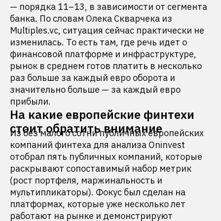
— порядка 11–13, в зависимости от сегмента
банка. По словам Олека Скварчека из
Multiples.vc, ситуация сейчас практически не
изменилась. То есть там, где речь идет о
финансовой платформе и инфраструктуре,
рынок в среднем готов платить в несколько
раз больше за каждый евро оборота и
значительно больше — за каждый евро
прибыли.
На какие европейские финтехи
стоит обратить внимание
Из без малого сотни публичных европейских
компаний финтеха для анализа Oninvest
отобрал пять публичных компаний, которые
раскрывают сопоставимый набор метрик
(рост портфеля, маржинальность и
мультипликаторы). Фокус был сделан на
платформах, которые уже несколько лет
работают на рынке и демонстрируют