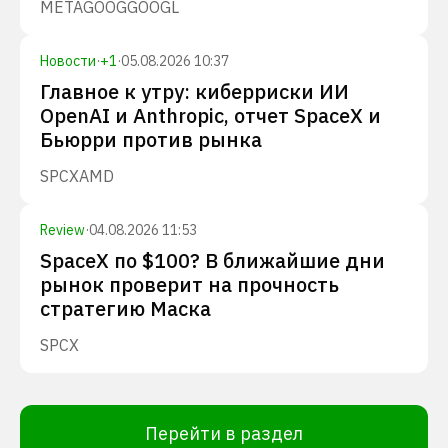
META
GOOG
GOOGL
Новости
·
+
1
·
05.08.2026 10:37
Главное к утру: киберриски ИИ
OpenAI и Anthropic, отчет SpaceX и
Бьюрри против рынка
SPCX
AMD
Review
·
04.08.2026 11:53
SpaceX по $100? В ближайшие дни
рынок проверит на прочность
стратегию Маска
SPCX
Перейти в раздел