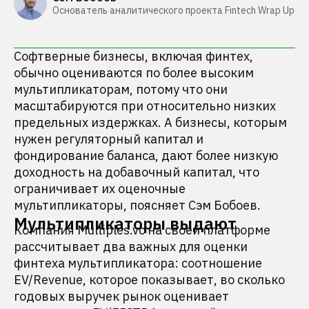
Основатель аналитического проекта Fintech Wrap Up
Софтверные бизнесы, включая финтех,
обычно оцениваются по более высоким
мультипликаторам, потому что они
масштабируются при относительно низких
предельных издержках. А бизнесы, которым
нужен регуляторный капитал и
фондирование баланса, дают более низкую
доходность на добавочный капитал, что
ограничивает их оценочные
мультипликаторы, поясняет Сэм Бобоев.
Мультипликаторы выдают
Компания Multiples.vc на своей платформе
рассчитывает два важных для оценки
финтеха мультипликатора: соотношение
EV/Revenue, которое показывает, во сколько
годовых выручек рынок оценивает