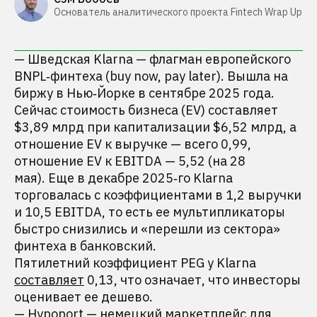
Основатель аналитического проекта Fintech Wrap Up
— Шведская Klarna — флагман европейского
BNPL‑финтеха (buy now, pay later). Вышла на
биржу в Нью‑Йорке в сентябре 2025 года.
Сейчас стоимость бизнеса (EV) составляет
$3,89 млрд при капитализации $6,52 млрд, а
отношение EV к выручке — всего 0,99,
отношение EV к EBITDA — 5,52 (на 28
мая). Еще в декабре 2025‑го Klarna
торговалась с коэффициентами в 1,2 выручки
и 10,5 EBITDA, то есть ее мультипликаторы
быстро снизились и «перешли из сектора»
финтеха в банковский.
Пятилетний коэффициент PEG у Klarna
составляет
0,13, что означает, что инвесторы
оценивает ее дешево.
—
Hypoport
— немецкий маркетплейс для