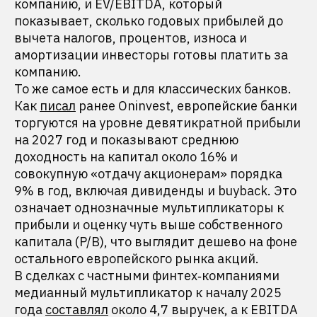
компанию, и EV/EBITDA, который
показывает, сколько годовых прибылей до
вычета налогов, процентов, износа и
амортизации инвесторы готовы платить за
компанию.
То же самое есть и для классических банков.
Как
писал
ранее Oninvest, европейские банки
торгуются на уровне девятикратной прибыли
на 2027 год и показывают среднюю
доходность на капитал около 16% и
совокупную «отдачу акционерам» порядка
9% в год, включая дивиденды и buyback. Это
означает однозначные мультипликаторы к
прибыли и оценку чуть выше собственного
капитала (P/B), что выглядит дешево на фоне
остального европейского рынка акций.
В сделках с частными финтех‑компаниями
медианный мультипликатор к началу 2025
года
составлял
около 4,7 выручек, а к EBITDA