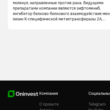
молекул, направленные против рака. Ведущими
препаратами компании являются зифтомениб,
ингибитор белково-белкового взаимодействия мен
лизин K-специфической метилтрансферазы 2A,
предназначенный для лечения генетически
определенных подгрупп острых лейкозов, включая
острый миелоидный лейкоз и острый лимфобласт
лейкоз; и типифарниб, пероральный биодоступный
ингибитор фарнезилтрансферазы, находящийся в 
II клинических испытаний для лечения солидных
опухолей и гематологических показаний. Компания
сотрудничает с Novartis для оценки комбинации
типифарниба и алпелизиба у пациентов с
плоскоклеточной карциномой головы и шеи, опухол
которых имеют сверхэкспрессию HRAS или мутаци
или амплификацию PIK3CA. Компания Kura Oncology,
была основана в 2014 году, ее штаб-квартира
Компания
Социальны
находится в Сан-Диего, Калифорния.
О проекте
Telegram