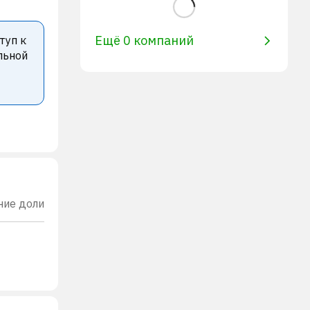
Ещё 0 компаний
туп к
льной
ние доли