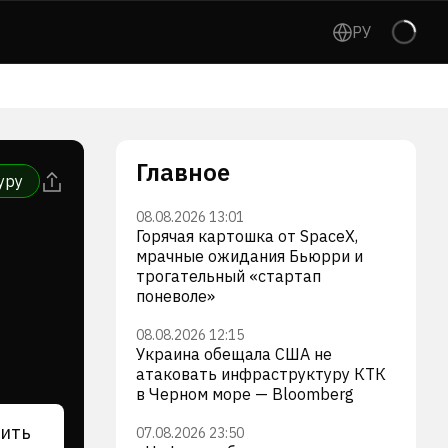
РУ
Главное
уру
08.08.2026 13:01
Горячая картошка от SpaceX,
мрачные ожидания Бьюрри и
трогательный «стартап
поневоле»
08.08.2026 12:15
Украина обещала США не
атаковать инфраструктуру КТК
в Черном море — Bloomberg
ить
07.08.2026 23:50