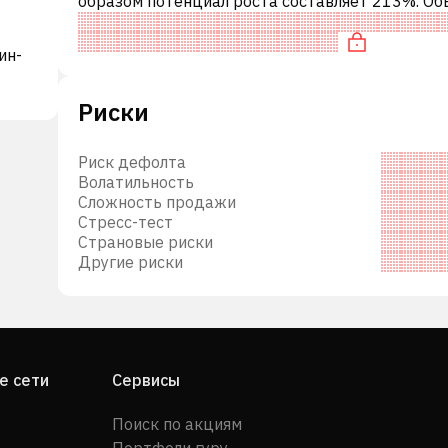
образом потенциал роста составляет 213%. Об
означает рекомендацию «ПОКУПАТЬ» среди
инвестиционных компаний или ре
ин-
Риски
ный
Риск дефолта
Волатильность
фазе
Сложность продажи
Стресс-тест
Страновые риски
Другие риски
и
ю и/
 Inc.
е сети
Сервисы
Поиск по акциям