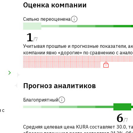
Оценка компании
Сильно переоценена
1
/
7
Учитывая прошлые и прогнозные показатели, а
компании явно «дорогие» по сравнению с анал
компаниями. В частности, акция компании «дор
EV/EBITDA и торгу
Прогноз аналитиков
Благоприятный
 с
6
/
7
Средняя целевая цена KURA составляет 30.0, т