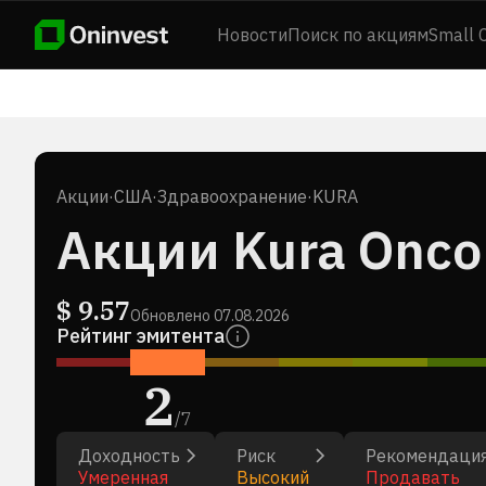
Новости
Поиск по акциям
Small 
Акции
·
США
·
Здравоохранение
·
KURA
Акции Kura Oncol
$
9.57
Обновлено
07.08.2026
Рейтинг эмитента
2
/
7
Доходность
Риск
Рекомендаци
Умеренная
Высокий
Продавать