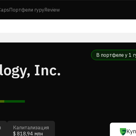
Caps
Портфели гуру
Review
В портфеле у 1 г
ogy, Inc.
я
Капитализация
Куп
$ 818,94 млн