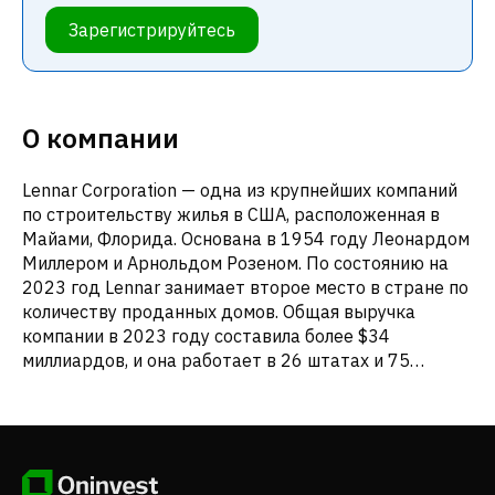
Зарегистрируйтесь
О компании
Lennar Corporation — одна из крупнейших компаний
по строительству жилья в США, расположенная в
Майами, Флорида. Основана в 1954 году Леонардом
Миллером и Арнольдом Розеном. По состоянию на
2023 год Lennar занимает второе место в стране по
количеству проданных домов. Общая выручка
компании в 2023 году составила более $34
миллиардов, и она работает в 26 штатах и 75
рынках по всему США. Lennar специализируется на
строительстве и продаже как одно-, так и
многосемейных домов, а также инвестициях в
технологии недвижимости. Акции Lennar (LEN)
котируются на Нью-Йоркской фондовой бирже с