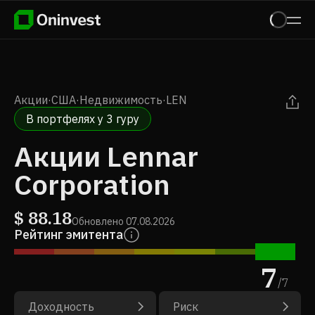
Акции
·
США
·
Недвижимость
·
LEN
В портфелях у 3 гуру
Акции Lennar
Corporation
$
88.18
Обновлено
07.08.2026
Рейтинг эмитента
7
/
7
Доходность
Риск