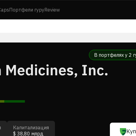
Caps
Портфели гуру
Review
В портфелях у 2 г
 Medicines, Inc.
я
Капитализация
Куп
$ 38,80 млрд