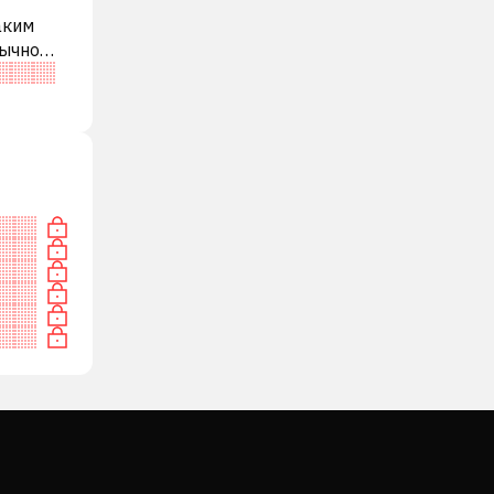
аким
бычно
и