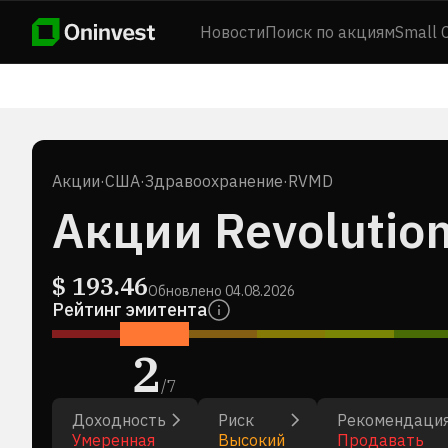
Новости
Поиск по акциям
Small 
Акции
·
США
·
Здравоохранение
·
RVMD
Акции Revolution
$
193.46
Обновлено
04.08.2026
Рейтинг эмитента
2
/
7
Доходность
Риск
Рекомендаци
Умеренная
Высокий
Продавать