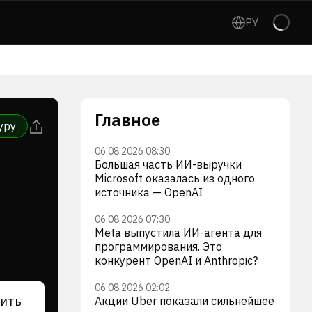
РУ
Главное
уру
06.08.2026 08:30
Большая часть ИИ-выручки
Microsoft оказалась из одного
источника — OpenAI
06.08.2026 07:30
Meta выпустила ИИ-агента для
программирования. Это
конкурент OpenAI и Anthropic?
06.08.2026 02:02
ить
Акции Uber показали сильнейшее