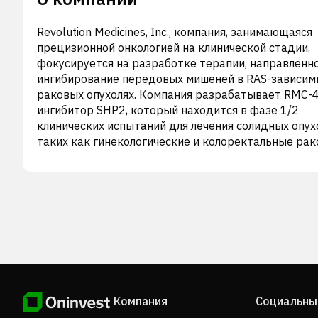
Revolution Medicines, Inc., компания, занимающаяся
прецизионной онкологией на клинической стадии,
фокусируется на разработке терапии, направленн
ингибирование передовых мишеней в RAS-зависим
раковых опухолях. Компания разрабатывает RMC-
ингибитор SHP2, который находится в фазе 1/2
клинических испытаний для лечения солидных опух
таких как гинекологические и колоректальные ра
опухоли. Компания также разрабатывает RMC-584
селективный ингибитор SOS1, белка, который
преобразует RAS (OFF) в RAS (ON) в клетках; и RMC
5552, селективный ингибитор гиперактивированн
сигнализации mTORC1 в опухолях. Кроме того, ком
разрабатывает RMC-6291, селективный ингибитор
мутантов KRASG12C(ON) и NRASG12C(ON), и RMC-6
селективный ингибитор множества вариантов RAS(
Кроме того, компания разрабатывает ингибиторы
RAS(ON), направленные на KRASG13C(ON) и
Компания
Социальны
KRASG12D(ON). Компания заключила соглашение о