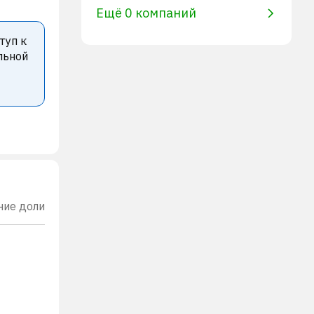
Ещё 0 компаний
туп к
льной
ние доли