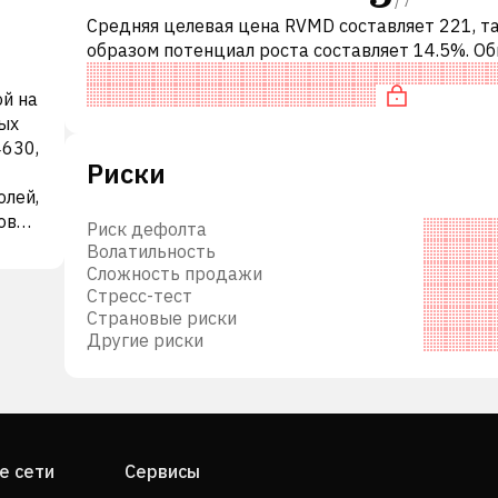
Средняя целевая цена RVMD составляет 221, т
образом потенциал роста составляет 14.5%. О
это означает рекомендацию «ДЕРЖАТЬ» сред
ой на
инвестиционных компаний. Эта не
ых
4630,
Риски
олей,
ковые
Риск дефолта
5,
Волатильность
Сложность продажи
-
Стресс-тест
Страновые риски
ой
Другие риски
пания
236,
ON).
е сети
Сервисы