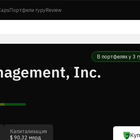
Caps
Портфели гуру
Review
В портфелях у 3 г
agement, Inc.
Капитализация
Куп
$ 90,32 млрд