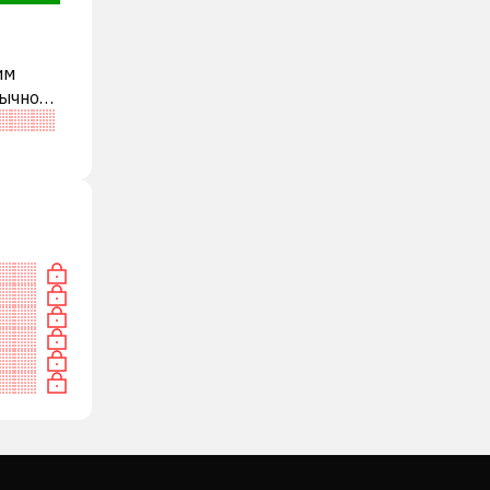
им
бычно
ди