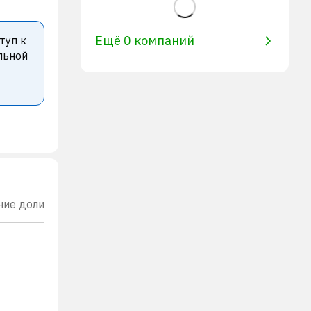
Ещё 0 компаний
туп к
льной
ние доли