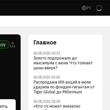
РУ
Главное
уру
06.08.2026 20:33
Золото подорожало до
максимума с июня. Что толкает
цены вверх?
06.08.2026 19:44
Распродажа ИИ-акций в июле
ударила по фондам-гигантам от
Tiger Global до Millennium
06.08.2026 18:38
ить
«Кто-то может внезапно