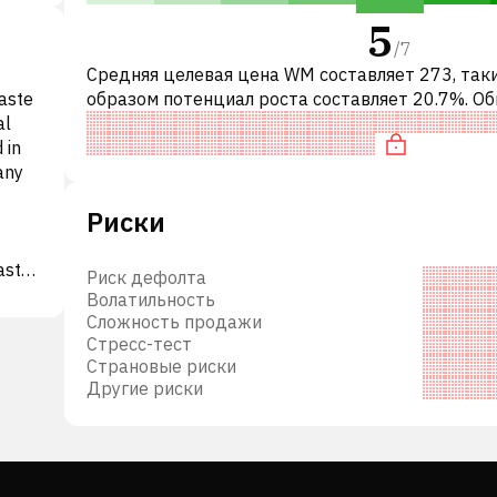
5
/
7
Средняя целевая цена WM составляет 273, так
aste
образом потенциал роста составляет 20.7%. О
al
это означает рекомендацию «ПОКУПАТЬ» сре
 in
инвестиционных компаний или реко
any
Риски
aste
Риск дефолта
s, WM
Волатильность
,
Сложность продажи
hey
Стресс-тест
Страновые риски
d
Другие риски
c.,
nc. в
ми