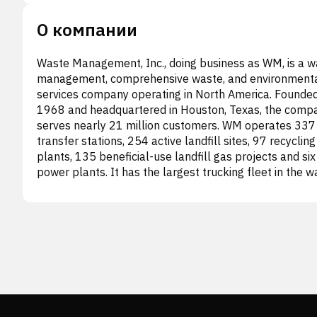
О компании
Waste Management, Inc., doing business as WM, is a w
management, comprehensive waste, and environment
services company operating in North America. Founded
1968 and headquartered in Houston, Texas, the comp
serves nearly 21 million customers. WM operates 337
transfer stations, 254 active landfill sites, 97 recycling
plants, 135 beneficial-use landfill gas projects and six
power plants. It has the largest trucking fleet in the w
industry with 26,000 vehicles. Through its subsidiarie
offers waste collection, landfill gas-to-energy facilities
materials processing, and recycling broker services. T
also provide construction and remediation services an
specialized disposal for industrial operations. -
Первоначально известная как USA Waste Services, In
компания сменила название на Waste Management, I
1998 году. - На 31 декабря 2021 года компания
управляла 255 твердыми свалками и 5 хранилища