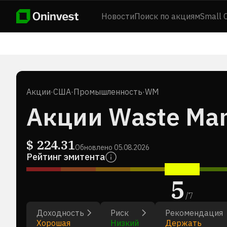
Новости
Поиск по акциям
Small 
Акции
·
США
·
Промышленность
·
WM
Акции Waste Man
$
224.31
Обновлено
05.08.2026
Рейтинг эмитента
5
/
7
Доходность
Риск
Рекомендация
Хорошая
Низкий
Держать