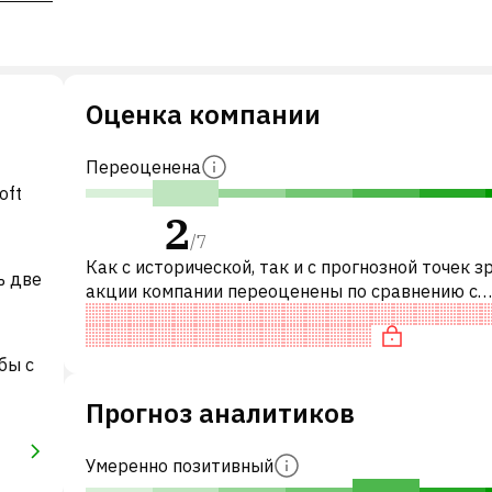
Оценка компании
Переоценена
oft
2
/
7
Как с исторической, так и с прогнозной точек з
ь две
акции компании переоценены по сравнению с
аналогичными акциями. В частности, акция
справедливо оценена по P/E, нейтрал
бы с
Прогноз аналитиков
Умеренно позитивный