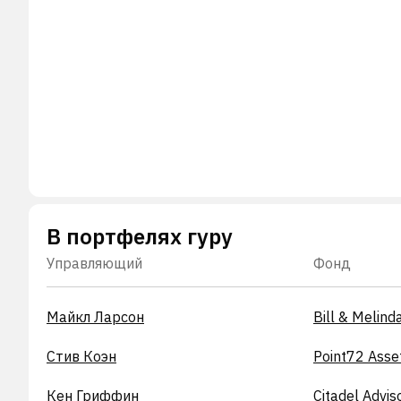
В портфелях гуру
Управляющий
Фонд
Майкл Ларсон
Bill & Melind
Стив Коэн
Point72 Ass
Кен Гриффин
Citadel Advis