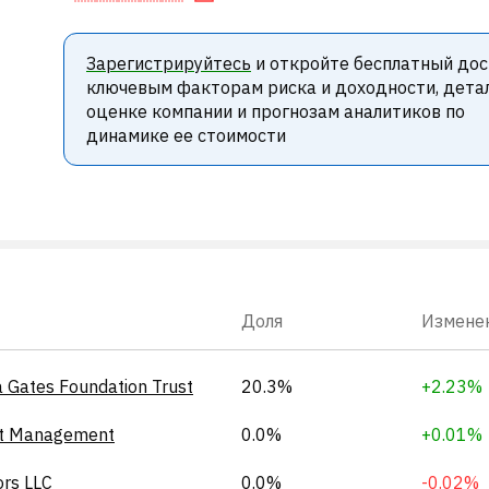
Зарегистрируйтесь
и откройте бесплатный дос
ключевым факторам риска и доходности, дета
оценке компании и прогнозам аналитиков по
динамике ее стоимости
Доля
Измене
a Gates Foundation Trust
20.3%
+2.23%
et Management
0.0%
+0.01%
ors LLC
0.0%
-0.02%