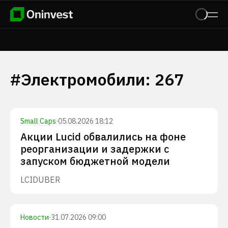
#
Электромобили
:
267
Small Caps
·
05.08.2026 18:12
Акции Lucid обвалились на фоне
реорганизации и задержки с
запуском бюджетной модели
LCID
UBER
Новости
·
31.07.2026 09:00