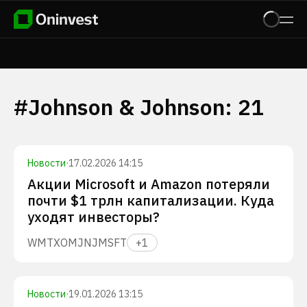
#
Johnson & Johnson
:
21
Новости
·
17.02.2026 14:15
Акции Microsoft и Amazon потеряли
почти $1 трлн капитализации. Куда
уходят инвесторы?
WMT
XOM
JNJ
MSFT
+
1
Новости
·
19.01.2026 13:15