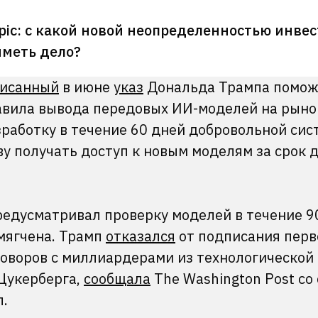
pic: с какой новой неопределенностью инве
иметь дело?
исанный
в июне
указ
Дональда Трампа помож
авила вывода передовых ИИ-моделей на рыно
работку в течение 60 дней добровольной сис
у получать доступ к новым моделям за срок д
редусматривал проверку моделей в течение 9
cмягчена. Трамп
отказался
от подписания перв
оворов с миллиардерами из технологической 
Цукерберга,
сообщала
The Washington Post со
л.