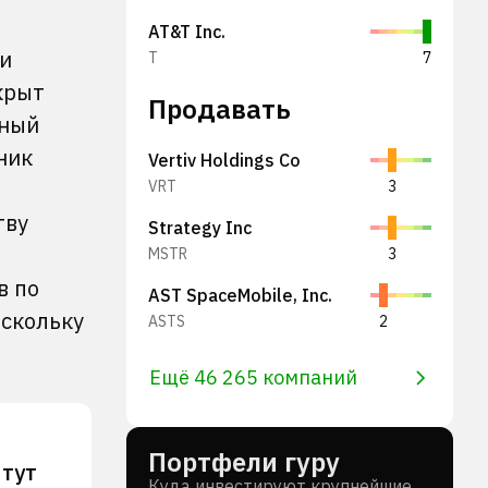
AT&T Inc.
ии
T
7
крыт
Продавать
нный
ник
Vertiv Holdings Co
VRT
3
тву
Strategy Inc
MSTR
3
в по
AST SpaceMobile, Inc.
оскольку
ASTS
2
Ещё 46 265 компаний
Портфели гуру
 тут
Куда инвестируют крупнейшие