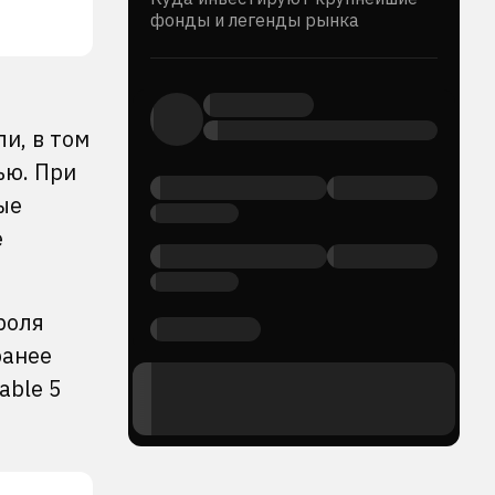
фонды и легенды рынка
и, в том
ью. При
ые
е
роля
ранее
able 5