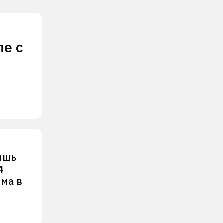
ле с
ишь
4
зма в