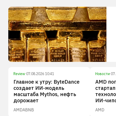
Review
·
07.08.2026 10:41
Новости
·
07
Главное к утру: ByteDance
AMD по
создает ИИ-модель
стартап
масштаба Mythos, нефть
техноло
дорожает
ИИ-чип
AMD
ABNB
AMD