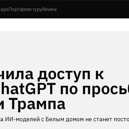
Caps
Портфели гуру
Review
чила доступ к
hatGPT по прось
и Трампа
ка ИИ-моделей с Белым домом не станет пост