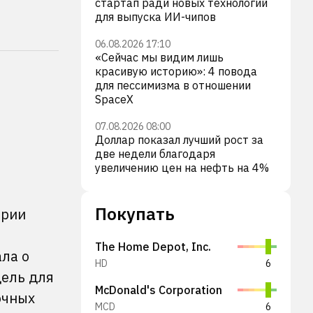
стартап ради новых технологий
для выпуска ИИ-чипов
06.08.2026 17:10
«Сейчас мы видим лишь
красивую историю»: 4 повода
для пессимизма в отношении
SpaceX
07.08.2026 08:00
Доллар показал лучший рост за
две недели благодаря
увеличению цен на нефть на 4%
Покупать
ерии
The Home Depot, Inc.
ла о
HD
6
дель для
McDonald's Corporation
очных
MCD
6