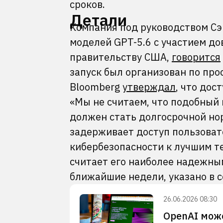
сроков.
Детали
Компания под руководством Сэ
моделей GPT-5.6 с участием д
правительству США,
говорится
запуск был организован по пр
Bloomberg
утверждал
, что дос
«Мы не считаем, что подобный
должен стать долгосрочной но
задерживает доступ пользовате
кибербезопасности к лучшим те
считает его наиболее надежны
ближайшие недели, указано в 
26.06.2026 08:30
OpenAI може