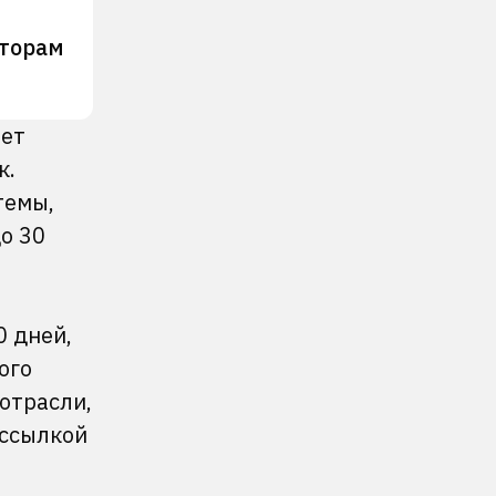
сторам
ет
к.
темы,
о 30
0 дней,
ого
отрасли,
 ссылкой