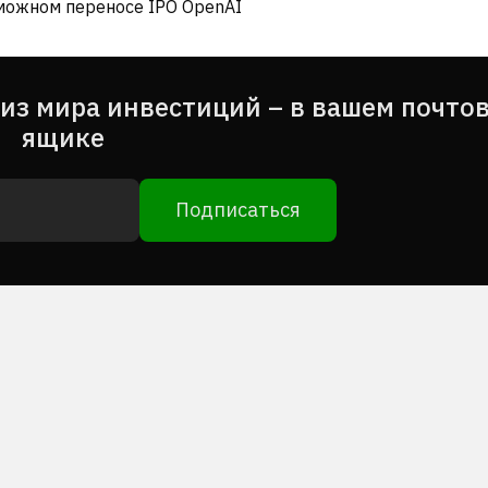
зможном переносе IPO OpenAI
из мира инвестиций – в вашем почто
ящике
Подписаться