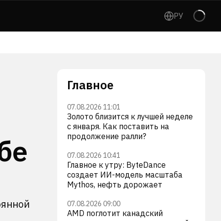
РУ
Главное
07.08.2026 11:01
Золото близится к лучшей неделе
с января. Как поставить на
продолжение ралли?
бе
07.08.2026 10:41
Главное к утру: ByteDance
создает ИИ-модель масштаба
Mythos, нефть дорожает
оянной
07.08.2026 09:00
AMD поглотит канадский