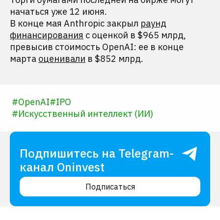
начаться уже 12 июня.
В конце мая Anthropic закрыл
раунд
финансирования
с оценкой в $965 млрд,
превысив стоимость OpenAI: ее в конце
марта
оценивали
в $852 млрд.
#
OpenAI
#
IPO
#
Искусственный интеллект (ИИ)
Подпишитесь на Telegram-
канал Oninvest
Подписаться