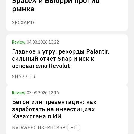
SpaceX и Бьюрри против
рынка
SPCX
AMD
Review
·
04.08.2026 10:22
Главное к утру: рекорды Palantir,
сильный отчет Snap и иск к
основателю Revolut
SNAP
PLTR
Review
·
03.08.2026 12:16
Бетон или презентация: как
заработать на инвестициях
Казахстана в ИИ
NVDA
9880.HK
FRHC
KSPI
+
1