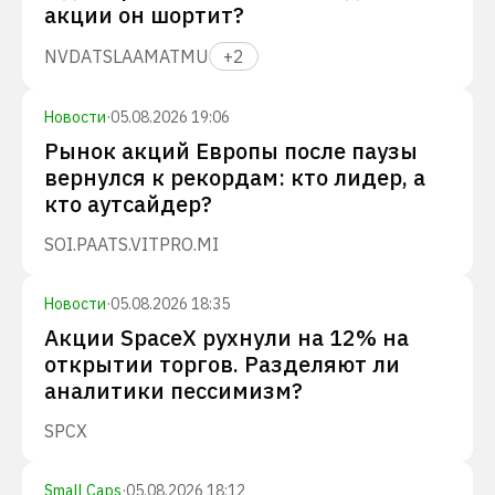
акции он шортит?
NVDA
TSLA
AMAT
MU
+
2
Новости
·
05.08.2026 19:06
Рынок акций Европы после паузы
вернулся к рекордам: кто лидер, а
кто аутсайдер?
SOI.PA
ATS.VI
TPRO.MI
Новости
·
05.08.2026 18:35
Акции SpaceX рухнули на 12% на
открытии торгов. Разделяют ли
аналитики пессимизм?
SPCX
Small Caps
·
05.08.2026 18:12