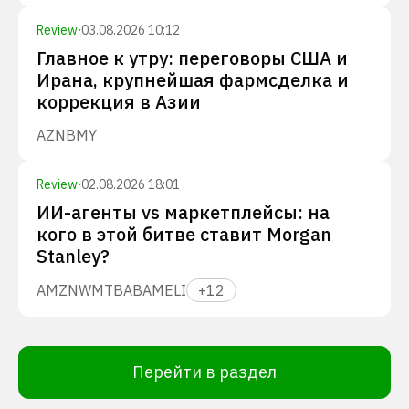
Review
·
03.08.2026 10:12
Главное к утру: переговоры США и
Ирана, крупнейшая фармсделка и
коррекция в Азии
AZN
BMY
Review
·
02.08.2026 18:01
ИИ-агенты vs маркетплейсы: на
кого в этой битве ставит Morgan
Stanley?
AMZN
WMT
BABA
MELI
+
12
Перейти в раздел