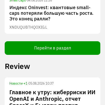
Small Caps
·
04.08.2026 12:26
Индекс Oninvest: квантовые small-
caps потеряли большую часть роста.
Это конец ралли?
XNDU
QUBT
HQ
OXIG.L
Перейти в раздел
Review
Новости
·
+
1
·
05.08.2026 10:37
Главное к утру: киберриски ИИ
OpenAI и Anthropic, отчет