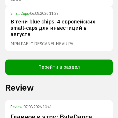
Small Caps
·
06.08.2026 11:29
В тени blue chips: 4 европейских
small-caps для инвестиций в
августе
MRN.PA
ELG.DE
SCANFL.HE
VU.PA
Перейти в раздел
Review
Review
·
07.08.2026 10:41
Главное к утру: ByteDance