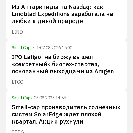
Из Антарктиды на Nasdaq: как
Lindblad Expeditions заработала на
любви к дикой природе
LIND
Small Caps
·
+
1
·
07.08.2026 15:00
IPO Latigo: на биржу вышел
«секретный» биотех-стартап,
основанный выходцами из Amgen
LTGO
Small Caps
·
06.08.2026 14:55
Small-cap производитель солнечных
систем SolarEdge ждет плохой
квартал. Акции рухнули
SEDG