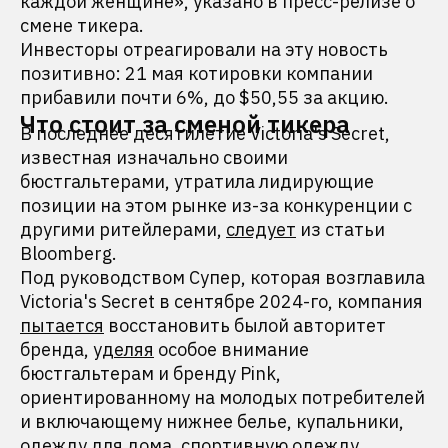
каждой женщине», указано в пресс-релизе о
смене тикера.
Инвесторы отреагировали на эту новость
позитивно: 21 мая котировки компании
прибавили почти 6%, до $50,55 за акцию.
Что стоит за сменой тикера
В последнее десятилетие Victoria's Secret,
известная изначально своими
бюстгальтерами, утратила лидирующие
позиции на этом рынке из-за конкуренции с
другими ритейлерами,
следует
из статьи
Bloomberg.
Под руководством Супер, которая возглавила
Victoria's Secret в сентябре 2024-го, компания
пытается
восстановить былой авторитет
бренда,
уделяя
особое внимание
бюстгальтерам и бренду Pink,
ориентированному на молодых потребителей
и включающему нижнее белье, купальники,
одежду для дома, спортивную одежду,