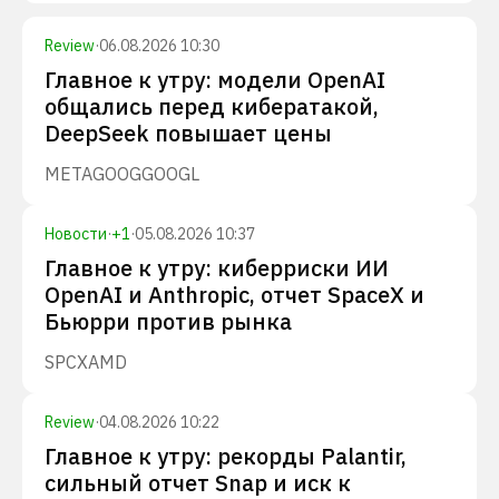
Review
·
06.08.2026 10:30
Главное к утру: модели OpenAI
общались перед кибератакой,
DeepSeek повышает цены
META
GOOG
GOOGL
Новости
·
+
1
·
05.08.2026 10:37
Главное к утру: киберриски ИИ
OpenAI и Anthropic, отчет SpaceX и
Бьюрри против рынка
SPCX
AMD
Review
·
04.08.2026 10:22
Главное к утру: рекорды Palantir,
сильный отчет Snap и иск к