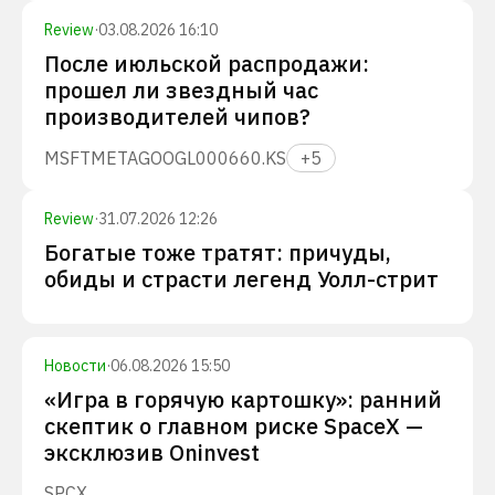
Review
·
03.08.2026 16:10
После июльской распродажи:
прошел ли звездный час
производителей чипов?
MSFT
META
GOOGL
000660.KS
+
5
Review
·
31.07.2026 12:26
Богатые тоже тратят: причуды,
обиды и страсти легенд Уолл-стрит
Новости
·
06.08.2026 15:50
«Игра в горячую картошку»: ранний
скептик о главном риске SpaceX —
эксклюзив Oninvest
SPCX