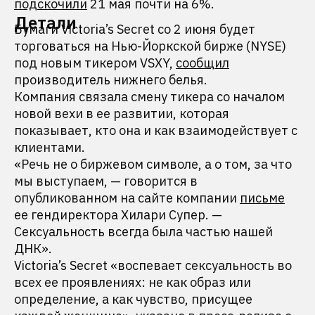
подскочили
21 мая почти на 6%.
Детали
Бумаги Victoria’s Secret со 2 июня будет
торговаться на Нью-Йоркской бирже (NYSE)
под новым тикером VSXY,
сообщил
производитель нижнего белья.
Компания связала смену тикера со началом
новой вехи в ее развитии, которая
показывает, кто она и как взаимодействует с
клиентами.
«Речь не о биржевом символе, а о том, за что
мы выступаем, — говорится в
опубликованном на сайте компании
письме
ее гендиректора Хилари Супер. —
Сексуальность всегда была частью нашей
ДНК».
Victoria’s Secret «воспевает сексуальность во
всех ее проявлениях: не как образ или
определение, а как чувство, присущее