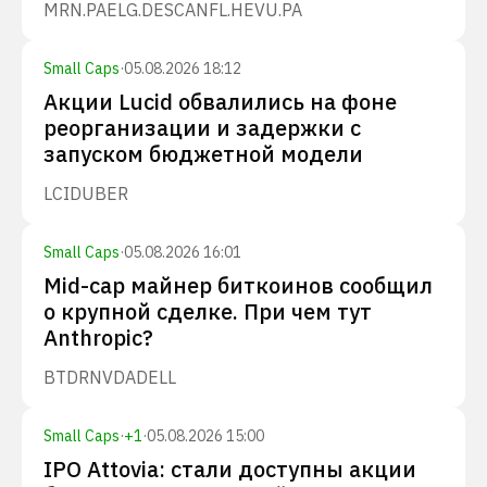
MRN.PA
ELG.DE
SCANFL.HE
VU.PA
Small Caps
·
05.08.2026 18:12
Акции Lucid обвалились на фоне
реорганизации и задержки с
запуском бюджетной модели
LCID
UBER
Small Caps
·
05.08.2026 16:01
Mid-cap майнер биткоинов сообщил
о крупной сделке. При чем тут
Anthropic?
BTDR
NVDA
DELL
Small Caps
·
+
1
·
05.08.2026 15:00
IPO Attovia: стали доступны акции