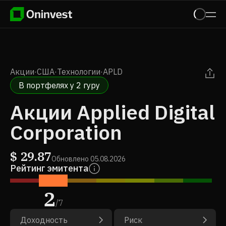
Акции
·
США
·
Технологии
·
APLD
В портфелях у 2 гуру
Акции Applied Digital
Corporation
$
29.87
Обновлено
05.08.2026
Рейтинг эмитента
2
/
7
Доходность
Риск