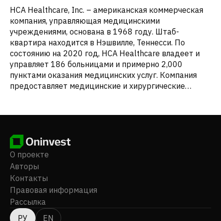
HCA Healthcare, Inc. – американская коммерческая
компания, управляющая медицинскими
учреждениями, основана в 1968 году. Штаб-
квартира находится в Нэшвилле, Теннесси. По
состоянию на 2020 год, HCA Healthcare владеет и
управляет 186 больницами и примерно 2,000
пунктами оказания медицинских услуг. Компания
предоставляет медицинские и хирургические
услуги: стационарные, интенсивной терапии,
кардиологии, диагностики, неотложной помощи и
амбулаторные услуги. В 1990-е годы HCA Healthcare
была замешана в незаконной бухгалтерии и других
преступлениях, что привело к выплате более $2
миллиардов штрафов и увольнению CEO Рика
О проекте
Скотта. Интересные факты: - HCA Healthcare
Авторы
предоставляет психиатрические услуги, включая
Контакты
лечение алкоголизма и наркомании. - В 2021 году
Правовая информация
компания управляла 182 больницами, 125
Рассылка
амбулаторными хирургическими центрами и 21
эндоскопическим центром. - HCA Healthcare ранее
РУ
EN