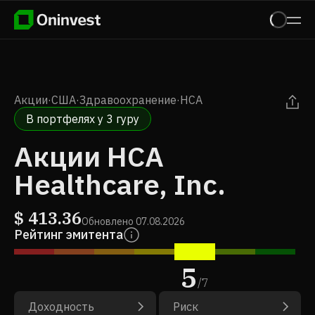
Акции
·
США
·
Здравоохранение
·
HCA
В портфелях у 3 гуру
Акции HCA
Healthcare, Inc.
$
413.36
Обновлено
07.08.2026
Рейтинг эмитента
5
/
7
Доходность
Риск