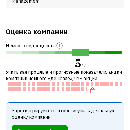
Management
Оценка компании
Немного недооценена
5
/
7
Учитывая прошлые и прогнозные показатели, акции
компании немного «дешевле», чем акции
аналогичных компаний. В частности, акция
«дешевая» по P/E, недооценена по EV/EBITDA
Зарегистрируйтесь, чтобы изучить детальную
оценку компании