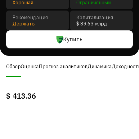
Хорошая
Ограниченный
Рекомендация
Капитализация
Держать
$ 89,63 млрд
Купить
Обзор
Оценка
Прогноз аналитиков
Динамика
Доходност
$
413.36