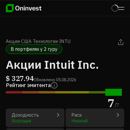
Акции
·
США
·
Технологии
·
INTU
В портфелях у 2 гуру
Акции Intuit Inc.
$
327.94
Обновлено
05.08.2026
Рейтинг эмитента
7
/
7
Доходность
Риск
Хорошая
Низкий