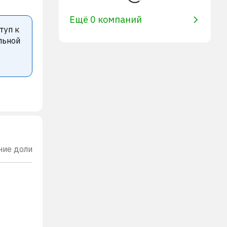
Ещё 0 компаний
туп к
льной
ние доли