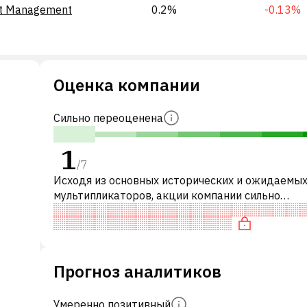
et Management
0.2%
-0.13%
Оценка компании
Сильно переоценена
1
/
7
Исходя из основных исторических и ожидаемы
мультипликаторов, акции компании сильно
переоценены по сравнению с аналогичными
компаниями. В частности, акция справедливо о
Прогноз аналитиков
Умеренно позитивный