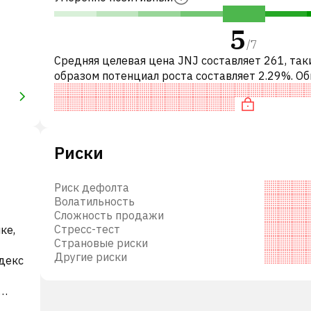
5
/
7
Средняя целевая цена JNJ составляет 261, так
образом потенциал роста составляет 2.29%. О
это означает рекомендацию «ДЕРЖАТЬ» сред
инвестиционных компаний. Эта ней
Риски
Риск дефолта
Волатильность
Сложность продажи
Стресс-тест
ке,
Страновые риски
Другие риски
ндекс