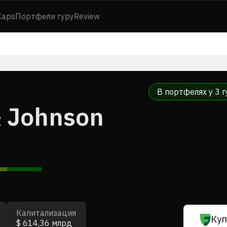
Caps
Портфели гуру
Review
В портфелях у 3 г
 Johnson
Капитализация
Куп
$ 614,36 млрд