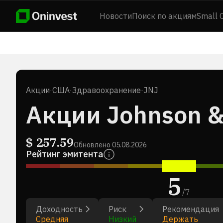
Новости
Поиск по акциям
Small 
Акции
·
США
·
Здравоохранение
·
JNJ
Акции Johnson &
$
257.59
Обновлено
05.08.2026
Рейтинг эмитента
5
/
7
Доходность
Риск
Рекомендация
Средняя
Низкий
Держать