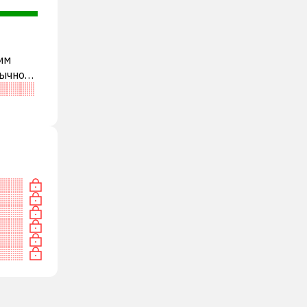
им
бычно
и