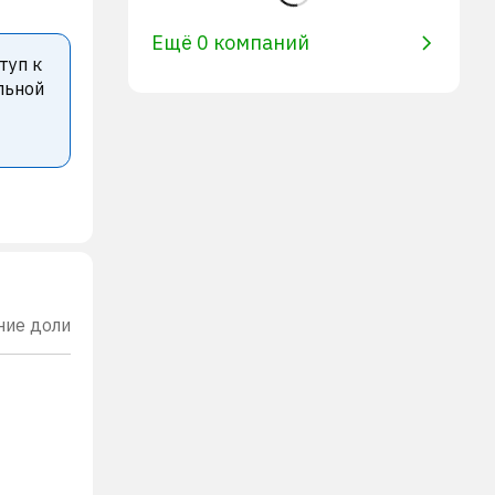
Ещё 0 компаний
туп к
льной
ние доли