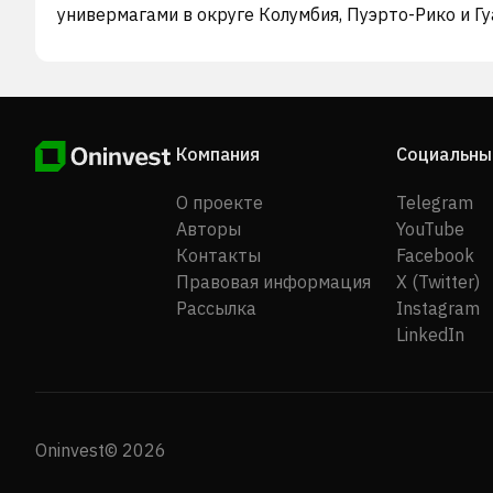
универмагами в округе Колумбия, Пуэрто-Рико и Г
под брендами Macy's, Macy's Backstage, Market by
Macy's, Bloomingdale's, Bloomingdale's The Outlet,
Bloomies и bluemercury. Компания также работает 
Дубае (Объединенные Арабские Эмираты) и Аль-З
(Кувейт) на основании лицензионных соглашений.
Компания
Социальны
Компания также занимается розничной торговлей
косметическими товарами и спа. Ранее компания б
О проекте
Telegram
известна как Federated Department Stores, Inc. и
Авторы
YouTube
сменила свое название на Macy's, Inc. в июне 2007 
Контакты
Facebook
Компания Macy's, Inc. была основана в 1830 году и
базируется в Нью-Йорке, штат Нью-Йорк.
Правовая информация
X (Twitter)
Рассылка
Instagram
LinkedIn
Oninvest© 2026