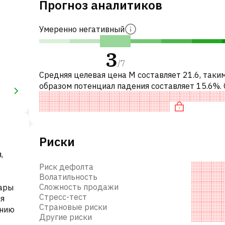
Прогноз аналитиков
Умеренно негативный
3
/
7
Средняя целевая цена M составляет 21.6, таки
образом потенциал падения составляет 15.6%.
это означает рекомендацию «ПРОДАВАТЬ» ср
инвестиционных компаний или р
Риски
,
Риск дефолта
Волатильность
Сложность продажи
уары
Стресс-тест
ля
Страновые риски
янию
Другие риски