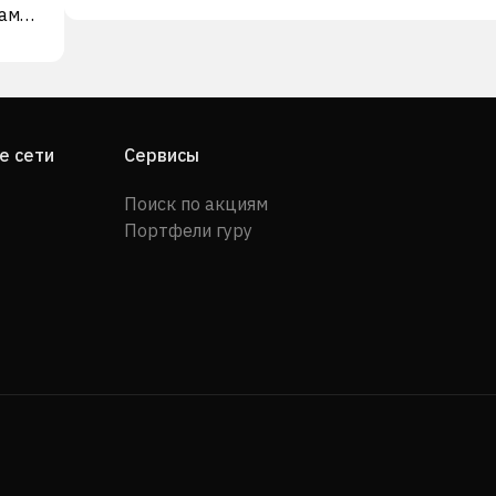
уаме
в
ахре
е сети
Сервисы
ыла
Поиск по акциям
Портфели гуру
года.