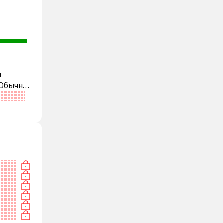
м
 Обычно
еди