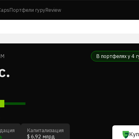
Caps
Портфели гуру
Review
·
M
В портфелях у 4 г
c.
7
дация
Капитализация
Куп
ь
$ 6,92 млрд