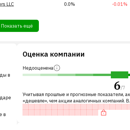
ors LLC
0.0%
-0.01%
Показать ещё
Оценка компании
Недооценена
жды в
6
/
7
Учитывая прошлые и прогнозные показатели, а
адаре
«дешевле», чем акции аналогичных компаний. В
частности, акция компании недооценена по P/E,
«дешевая» по EV/EBITDA и недооц
e в