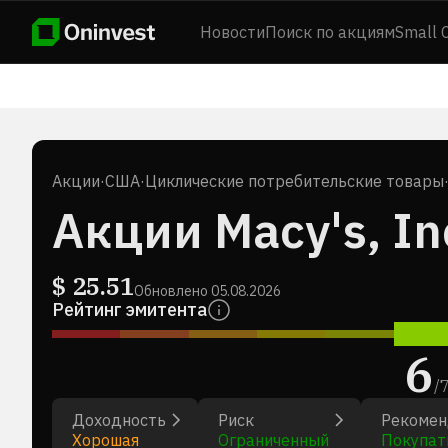
Новости
Поиск по акциям
Small 
Акции
·
США
·
Циклические потребительские товары
Акции Macy's, In
$
25.51
Обновлено
05.08.2026
Рейтинг эмитента
6
/
Доходность
Риск
Рекомен
Хорошая
Ограниченный
Покупат