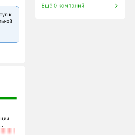
Ещё 0 компаний
туп к
льной
кции