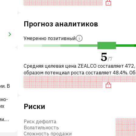
«дешевая» по EV/EBITDA и недооц
Прогноз аналитиков
Умеренно позитивный
5
/
7
Средняя целевая цена ZEAL.CO составляет 472,
образом потенциал роста составляет 48.4%. О
это означает рекомендацию «ПОКУПАТЬ» сре
и. В
инвестиционных компаний или
чно-
Риски
их
и.
Риск дефолта
Волатильность
Сложность продажи