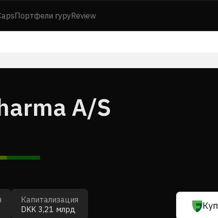
Caps
Портфели гуру
Review
harma A/S
я
Капитализация
Куп
DKK 3,21 млрд