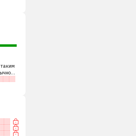
 таким
бычно
ди