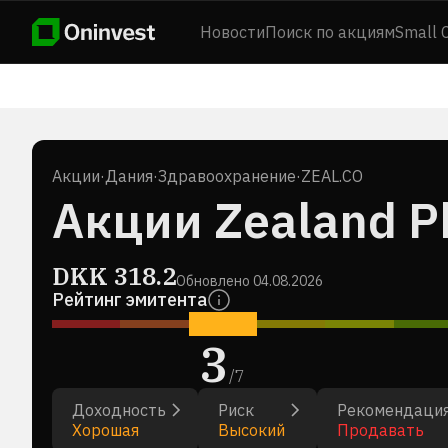
Новости
Поиск по акциям
Small 
Акции
·
Дания
·
Здравоохранение
·
ZEAL.CO
Акции Zealand P
DKK
318.2
Обновлено
04.08.2026
Рейтинг эмитента
3
/
7
Доходность
Риск
Рекомендаци
Хорошая
Высокий
Продавать