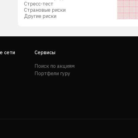
Стресс-тест
Страновые риски
он,
Другие риски
рый
II
е сети
Сервисы
откой
Поиск по акциям
Портфели гуру
ыла