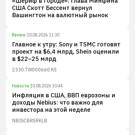
«Шериф в городе»: глава Минфина
США Скотт Бессент вернул
Вашингтон на валютный рынок
Review
·
10.08.2026 11:30
Главное к утру: Sony и TSMC готовят
проект на $6,4 млрд, Shein оценили
в $22–25 млрд
2330.TW
000660.KS
Новости
·
10.08.2026 10:44
Инфляция в США, ВВП еврозоны и
доходы Nebius: что важно для
инвестора на этой неделе
NBIS
CBRS
RKLB