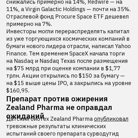
снижались примерно на 14%, Redwire — на
11%, а Virgin Galactic Holdings — почти на 35%.
Отраслевой фонд Procure Space ETF дешевел
примерно на 7%.
Инвесторы могли перераспределять капитал
из уже торгующихся космических компаний в
бумаги нового лидера отрасли, написал Yahoo
Finance. Тем временем SpaceX начала торги
на Nasdaq и Nasdaq Texas после размещения
на $75 млрд при оценке компании в $1,77
трлн. Акции открылись по $150 за бумагу —
на $15 выше цены IPO, а закрылись на уровне
$160,95.
Препарат против ожирения
Zealand Pharma не оправдал
ожиданий
Датский биотех Zealand Pharma
опубликовал
тревожные результаты клинических
испытаний своего препарата сурводутид