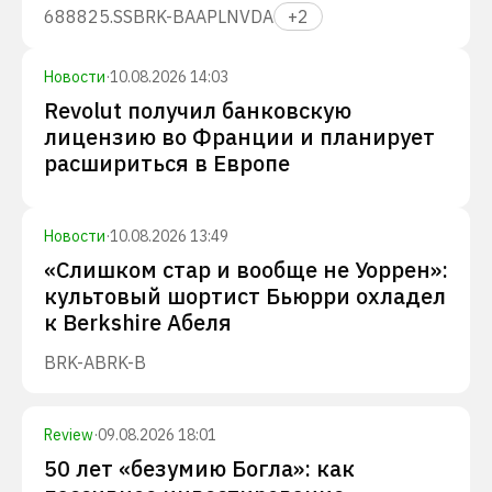
688825.SS
BRK-B
AAPL
NVDA
+
2
Новости
·
10.08.2026 14:03
Revolut получил банковскую
лицензию во Франции и планирует
расшириться в Европе
Новости
·
10.08.2026 13:49
«Слишком стар и вообще не Уоррен»:
культовый шортист Бьюрри охладел
к Berkshire Абеля
BRK-A
BRK-B
Review
·
09.08.2026 18:01
50 лет «безумию Богла»: как