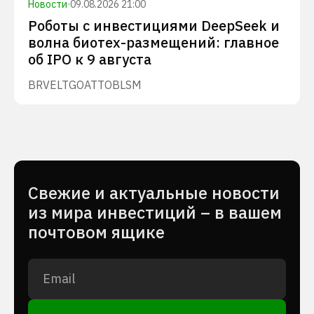
Новости
·
09.08.2026 21:00
Роботы с инвестициями DeepSeek и
волна биотех-размещений: главное
об IPO к 9 августа
BRVE
LTGO
ATTO
BLSM
Cвежие и актуальные новости
из мира инвестиций – в вашем
почтовом ящике