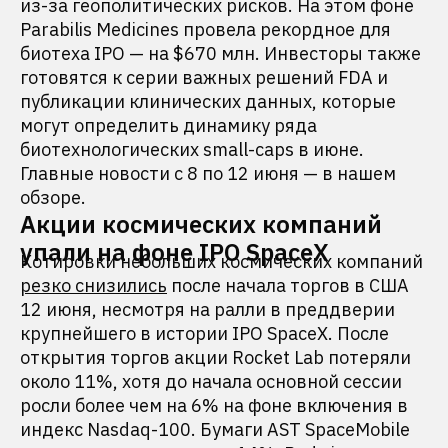
из-за геополитических рисков. На этом фоне
Parabilis Medicines провела рекордное для
биотеха IPO — на $670 млн. Инвесторы также
готовятся к серии важных решений FDA и
публикации клинических данных, которые
могут определить динамику ряда
биотехнологических small-caps в июне.
Главные новости с 8 по 12 июня — в нашем
обзоре.
Акции космических компаний
упали на фоне IPO SpaceX
Котировки небольших космических компаний
резко снизились
после начала торгов в США
12 июня, несмотря на ралли в преддверии
крупнейшего в истории IPO SpaceX. После
открытия торгов акции Rocket Lab потеряли
около 11%, хотя до начала основной сессии
росли более чем на 6% на фоне включения в
индекс Nasdaq-100. Бумаги AST SpaceMobile