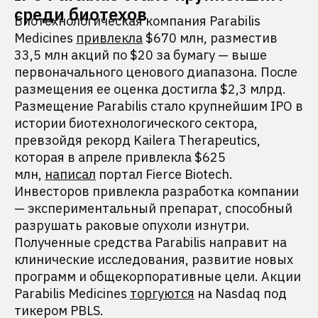
среди биотехов
Биотехнологическая компания Parabilis
Medicines
привлекла
$670 млн, разместив
33,5 млн акций по $20 за бумагу — выше
первоначального ценового диапазона. После
размещения ее оценка достигла $2,3 млрд.
Размещение Parabilis стало крупнейшим IPO в
истории биотехнологического сектора,
превзойдя рекорд Kailera Therapeutics,
которая в апреле привлекла $625
млн,
написал
портал Fierce Biotech.
Инвесторов привлекла разработка компании
— экспериментальный препарат, способный
разрушать раковые опухоли изнутри.
Полученные средства Parabilis направит на
клинические исследования, развитие новых
программ и общекорпоративные цели. Акции
Parabilis Medicines
торгуются
на Nasdaq под
тикером PBLS.