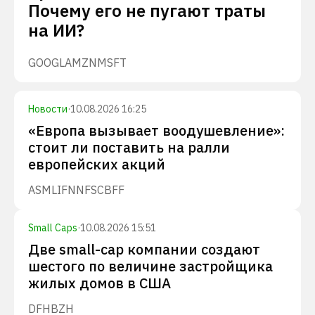
Почему его не пугают траты
на ИИ?
GOOGL
AMZN
MSFT
Новости
·
10.08.2026 16:25
«Европа вызывает воодушевление»:
стоит ли поставить на ралли
европейских акций
ASML
IFNNF
SCBFF
Small Caps
·
10.08.2026 15:51
Две small-cap компании создают
шестого по величине застройщика
жилых домов в США
DFH
BZH