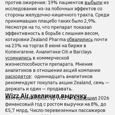
против ожирения: 19% пациентов
выбыли
из
исследования из-за побочных эффектов со
стороны желудочно-кишечного тракта. Среди
принимавших плацебо таких было 2,9%.
Несмотря на то, что препарат показал
эффективность в борьбе с лишним весом,
котировки Zealand Pharma
обвалились
почти
на 23% на торгах 8 июня на бирже в
Копенгагене. Аналитики Citi и Barclays
усомнились
в коммерческой
жизнеспособности препарата. Мнения
аналитиков в отношении акций компании
расходятся
: одиннадцать аналитиков
рекомендуют покупать акции Zealand, семь —
держать и один — продавать.
Wizz Air увеличил выручку
Венгерский лоукостер Wizz Air
завершил
2026
финансовый год с ростом выручки на 8%, до
€5,7 млрд. Число перевезенных пассажиров