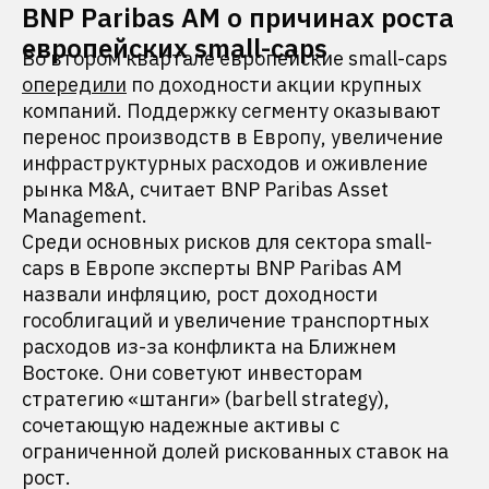
BNP Paribas AM о причинах роста
европейских small-caps
Во втором квартале европейские small-caps
опередили
по доходности акции крупных
компаний. Поддержку сегменту оказывают
перенос производств в Европу, увеличение
инфраструктурных расходов и оживление
рынка M&A, считает BNP Paribas Asset
Management.
Среди основных рисков для сектора small-
caps в Европе эксперты BNP Paribas AM
назвали инфляцию, рост доходности
гособлигаций и увеличение транспортных
расходов из-за конфликта на Ближнем
Востоке. Они советуют инвесторам
стратегию «штанги» (barbell strategy),
сочетающую надежные активы с
ограниченной долей рискованных ставок на
рост.