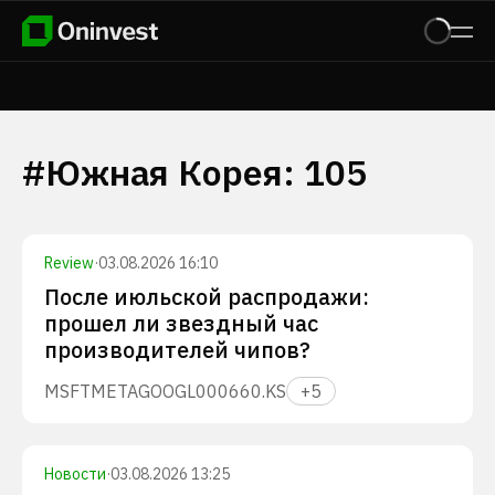
#
Южная Корея
:
105
Review
·
03.08.2026 16:10
После июльской распродажи:
прошел ли звездный час
производителей чипов?
MSFT
META
GOOGL
000660.KS
+
5
Новости
·
03.08.2026 13:25