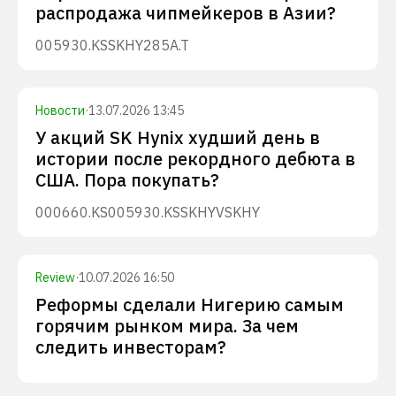
распродажа чипмейкеров в Азии?
005930.KS
SKHY
285A.T
Новости
·
13.07.2026 13:45
У акций SK Hynix худший день в
истории после рекордного дебюта в
США. Пора покупать?
000660.KS
005930.KS
SKHYV
SKHY
Review
·
10.07.2026 16:50
Реформы сделали Нигерию самым
горячим рынком мира. За чем
следить инвесторам?