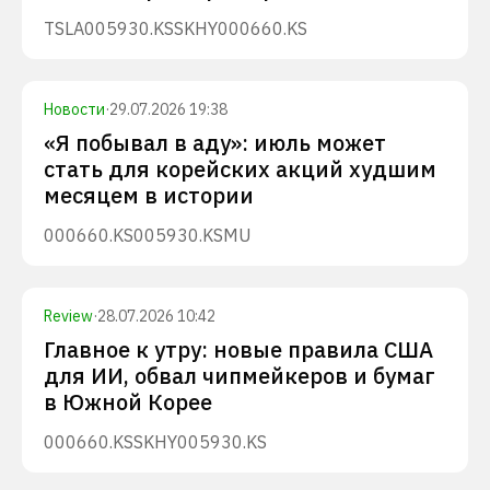
TSLA
005930.KS
SKHY
000660.KS
Новости
·
29.07.2026 19:38
«Я побывал в аду»: июль может
стать для корейских акций худшим
месяцем в истории
000660.KS
005930.KS
MU
Review
·
28.07.2026 10:42
Главное к утру: новые правила США
для ИИ, обвал чипмейкеров и бумаг
в Южной Корее
000660.KS
SKHY
005930.KS