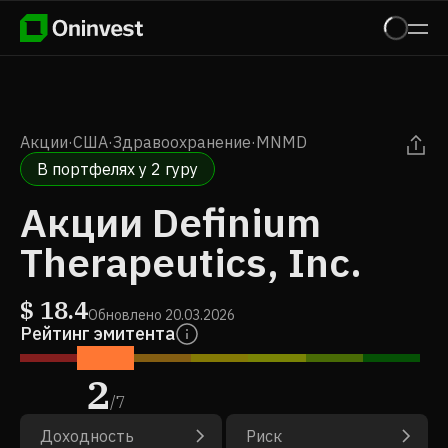
Акции
·
США
·
Здравоохранение
·
MNMD
В портфелях у 2 гуру
Акции Definium
Therapeutics, Inc.
$
18.4
Обновлено
20.03.2026
Рейтинг эмитента
2
/
7
Доходность
Риск