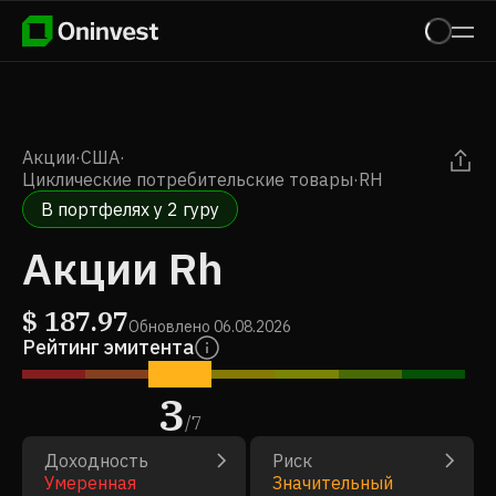
Акции
·
США
·
Циклические потребительские товары
·
RH
В портфелях у 2 гуру
Акции Rh
$
187.97
Обновлено
06.08.2026
Рейтинг эмитента
3
/
7
Доходность
Риск
Умеренная
Значительный