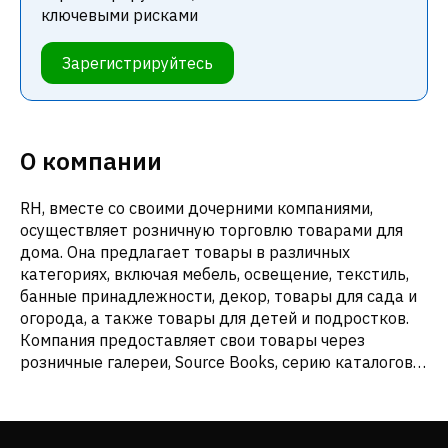
ключевыми рисками
Зарегистрируйтесь
О компании
RH, вместе со своими дочерними компаниями,
осуществляет розничную торговлю товарами для
дома. Она предлагает товары в различных
категориях, включая мебель, освещение, текстиль,
банные принадлежности, декор, товары для сада и
огорода, а также товары для детей и подростков.
Компания предоставляет свои товары через
розничные галереи, Source Books, серию каталогов,
а также онлайн через rh.com, rhbabyandchild.com,
rhteen.com и rhmodern.com, а также waterworks.com.
По состоянию на 29 января 2022 года компания