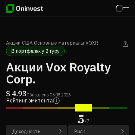
Акции
·
США
·
Основные материалы
·
VOXR
В портфелях у 2 гуру
Акции Vox Royalty
Corp.
$
4.93
Обновлено
05.08.2026
Рейтинг эмитента
5
/
7
Доходность
Риск