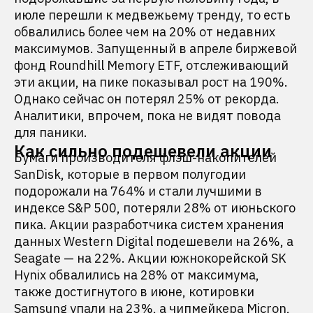
июле перешли к медвежьему тренду, то есть
обвалились более чем на 20% от недавних
максимумов. Запущенный в апреле биржевой
фонд Roundhill Memory ETF, отслеживающий
эти акции, на пике показывал рост на 190%.
Однако сейчас он потерял 25% от рекорда.
Аналитики, впрочем, пока не видят повода
для паники.
Как сильно подешевели акции
Бумаги производителя флэш-накопителей
SanDisk, которые в первом полугодии
подорожали на 764% и стали лучшими в
индексе S&P 500, потеряли 28% от июньского
пика. Акции разработчика систем хранения
данных Western Digital подешевели на 26%, а
Seagate — на 22%. Акции южнокорейской SK
Hynix обвалились на 28% от максимума,
также достигнутого в июне, котировки
Samsung упали на 23%, а чипмейкера Micron,