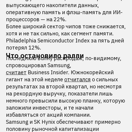
выпускающего накопители данных,
оперативную память и флэш-память для ИИ-
процессоров — на 22%.
Более широкий сектор чипов тоже снижается,
хотя и не так сильно, как сегмент памяти.
Philadelphia Semiconductor Index за пять дней
потерял 12%.
Что остановило ралли
Последнюю волну распродаж, по-видимому,
спровоцировал Samsung,
считает
Business Insider. Южнокорейский
гигант на этой неделе
отчитался
о сильных
результатах за второй квартал, но несмотря
на рекордную выручку, показатели лишь
немного превысили высокую планку, которую
заложили инвесторы, и те начали
избавляться от акций компании.
Samsung и SK Hynix обеспечивают примерно
половину рыночной капитализации