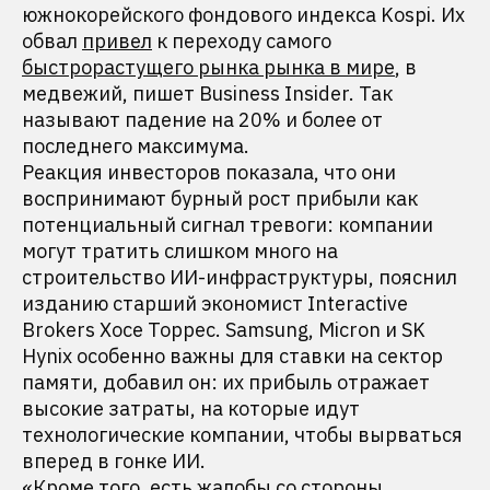
южнокорейского фондового индекса Kospi. Их
обвал
привел
к переходу самого
быстрорастущего рынка рынка в мире
, в
медвежий, пишет Business Insider. Так
называют падение на 20% и более от
последнего максимума.
Реакция инвесторов показала, что они
воспринимают бурный рост прибыли как
потенциальный сигнал тревоги: компании
могут тратить слишком много на
строительство ИИ-инфраструктуры, пояснил
изданию старший экономист Interactive
Brokers Хосе Торрес. Samsung, Micron и SK
Hynix особенно важны для ставки на сектор
памяти, добавил он: их прибыль отражает
высокие затраты, на которые идут
технологические компании, чтобы вырваться
вперед в гонке ИИ.
«Кроме того, есть жалобы со стороны