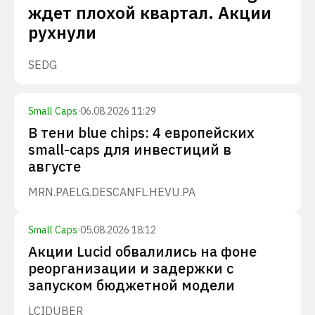
ждет плохой квартал. Акции
рухнули
SEDG
Small Caps
·
06.08.2026 11:29
В тени blue chips: 4 европейских
small-caps для инвестиций в
августе
MRN.PA
ELG.DE
SCANFL.HE
VU.PA
Small Caps
·
05.08.2026 18:12
Акции Lucid обвалились на фоне
реорганизации и задержки с
запуском бюджетной модели
LCID
UBER