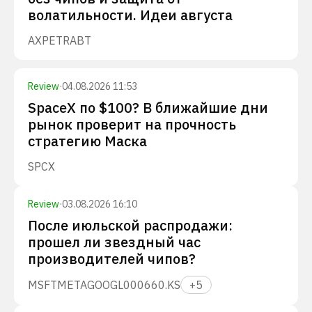
волатильности. Идеи августа
AXP
ETR
ABT
Review
·
04.08.2026 11:53
SpaceX по $100? В ближайшие дни
рынок проверит на прочность
стратегию Маска
SPCX
Review
·
03.08.2026 16:10
После июльской распродажи:
прошел ли звездный час
производителей чипов?
MSFT
META
GOOGL
000660.KS
+
5