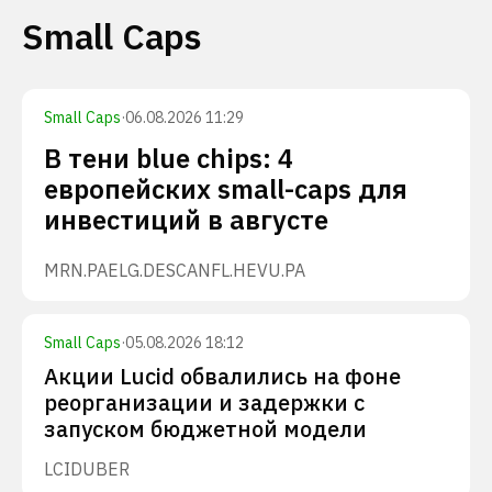
Small Caps
Small Caps
·
06.08.2026 11:29
В тени blue chips: 4
европейских small-caps для
инвестиций в августе
MRN.PA
ELG.DE
SCANFL.HE
VU.PA
Small Caps
·
05.08.2026 18:12
Акции Lucid обвалились на фоне
реорганизации и задержки с
запуском бюджетной модели
LCID
UBER