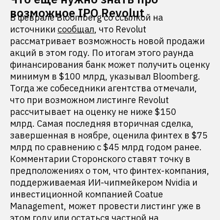
возможное IPO Revolut
В феврале Bloomberg со ссылкой на
источники
сообщал
, что Revolut
рассматривает возможность новой продажи
акций в этом году. По итогам этого раунда
финансирования банк может получить оценку
минимум в $100 млрд, указывал Bloomberg.
Тогда же собеседники агентства отмечали,
что при возможном листинге Revolut
рассчитывает на оценку не ниже $150
млрд. Самая последняя вторичная сделка,
завершенная в ноябре, оценила финтех в $75
млрд по сравнению с $45 млрд годом ранее.
Комментарии Сторонского ставят точку в
предположениях о том, что финтех-компания,
поддерживаемая ИИ-чипмейкером Nvidia и
инвестиционной компанией Coatue
Management, может провести листинг уже в
этом году или остаться частной на