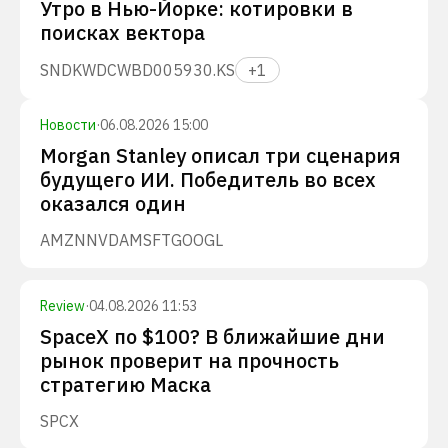
Утро в Нью-Йорке: котировки в
поисках вектора
SNDK
WDC
WBD
005930.KS
+
1
Новости
·
06.08.2026 15:00
Morgan Stanley описал три сценария
будущего ИИ. Победитель во всех
оказался один
AMZN
NVDA
MSFT
GOOGL
Review
·
04.08.2026 11:53
SpaceX по $100? В ближайшие дни
рынок проверит на прочность
стратегию Маска
SPCX