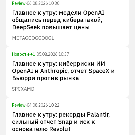
Review
·
06.08.2026 10:30
Главное к утру: модели OpenAI
общались перед кибератакой,
DeepSeek повышает цены
META
GOOG
GOOGL
Новости
·
+
1
·
05.08.2026 10:37
Главное к утру: киберриски ИИ
OpenAI и Anthropic, отчет SpaceX и
Бьюрри против рынка
SPCX
AMD
Review
·
04.08.2026 10:22
Главное к утру: рекорды Palantir,
сильный отчет Snap и иск к
основателю Revolut