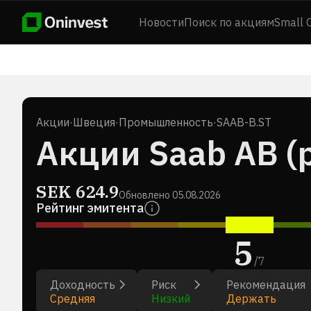
Новости
Поиск по акциям
Small 
Акции
·
Швеция
·
Промышленность
·
SAAB-B.ST
Акции Saab AB (p
SEK
624.9
Обновлено
05.08.2026
Рейтинг эмитента
5
/
7
Доходность
Риск
Рекомендация
Средняя
Низкий
Держать