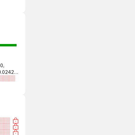
0,
0.0242%.
АТЬ»