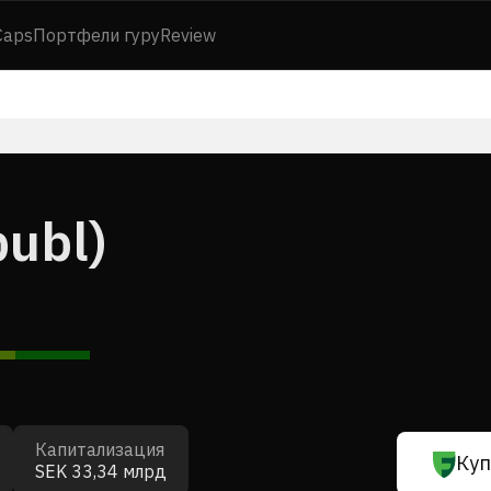
Caps
Портфели гуру
Review
ubl)
Капитализация
Куп
SEK 33,34 млрд