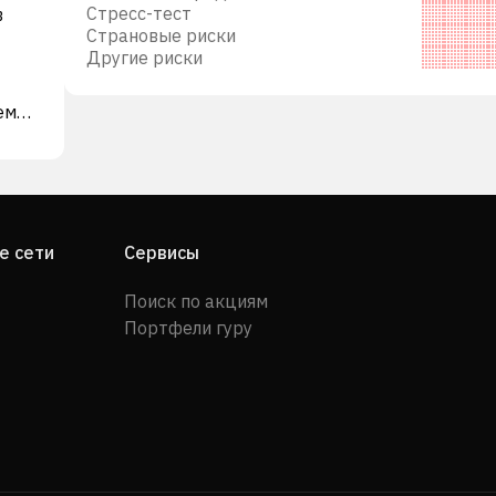
Стресс-тест
в
Страновые риски
Другие риски
уемых
для
е сети
Сервисы
Поиск по акциям
Кроме
Портфели гуру
ия
ючают
ы
кже