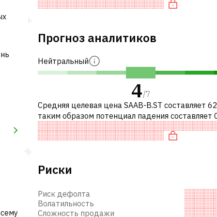
переоценена по P/E, «до
ых
Прогноз аналитиков
ень
Нейтральный
4
/
7
Средняя целевая цена SAAB-B.ST составляет 62
таким образом потенциал падения составляет 
Обычно это означает рекомендацию «ПРОДАВ
среди инвестиционных компа
Риски
Риск дефолта
Волатильность
всему
Сложность продажи