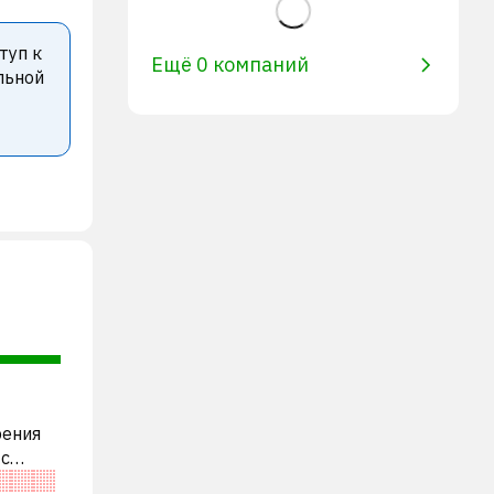
туп к
Ещё 0 компаний
льной
рения
 с
пании