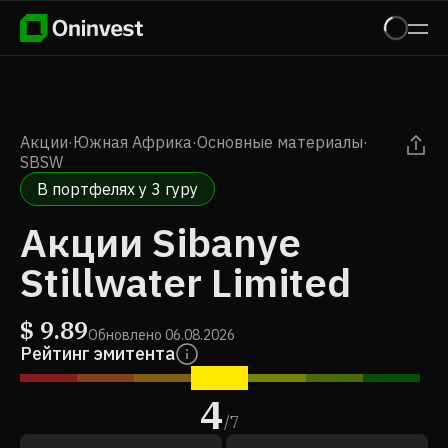
Акции
·
Южная Африка
·
Основные материалы
·
SBSW
В портфелях у 3 гуру
Акции Sibanye
Stillwater Limited
$
9.89
Обновлено
06.08.2026
Рейтинг эмитента
4
/
7