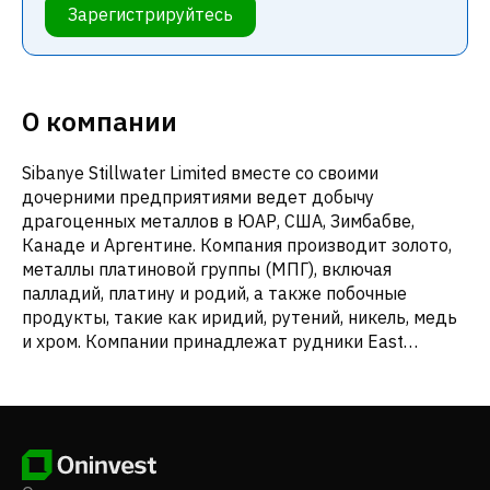
Зарегистрируйтесь
О компании
Sibanye Stillwater Limited вместе со своими
дочерними предприятиями ведет добычу
драгоценных металлов в ЮАР, США, Зимбабве,
Канаде и Аргентине. Компания производит золото,
металлы платиновой группы (МПГ), включая
палладий, платину и родий, а также побочные
продукты, такие как иридий, рутений, никель, медь
и хром. Компании принадлежат рудники East
Boulder и Stillwater, расположенные в штате
Монтана, США, и металлургический комплекс
Columbus, который переплавляет добываемое
сырье с получением богатого МПГ фильтровального
кека, а также осуществляет деятельность по
переработке МПГ. Компания также участвует в