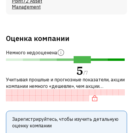
Point72 Asset
Management
Оценка компании
Немного недооценена
5
/
7
Учитывая прошлые и прогнозные показатели, акции
компании немного «дешевле», чем акции
аналогичных компаний. В частности, акция
«дешевая» по P/E, нейтрально оценена по EV/
Зарегистрируйтесь, чтобы изучить детальную
оценку компании