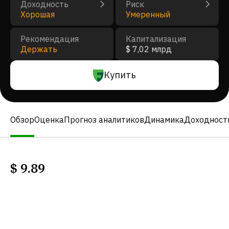
Доходность
Риск
Хорошая
Умеренный
Рекомендация
Капитализация
Держать
$ 7,02 млрд
Купить
Обзор
Оценка
Прогноз аналитиков
Динамика
Доходност
$
9.89